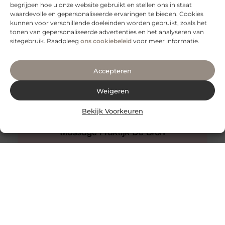
begrijpen hoe u onze website gebruikt en stellen ons in staat
Slangenboor voor boren in hout
waardevolle en gepersonaliseerde ervaringen te bieden. Cookies
Een slangenboor is een gereedschap dat wordt
kunnen voor verschillende doeleinden worden gebruikt, zoals het
gebruikt om gaten in hout te boren. Het is een
tonen van gepersonaliseerde advertenties en het analyseren van
handgereedschap met een
sitegebruik. Raadpleeg
ons cookiebeleid
voor meer informatie.
Accepteren
Weigeren
Bekijk Voorkeuren
Hijama Den Haag
Een behandeling van hijama cupping in Den Haag waar
u nooit teleurgesteld van zult worden.
Wetenschappelijke onderzoeken ondersteunen het. De