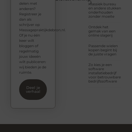
)
delen met
Klassiek bureau
en andere stukken
anderen?
onderhouden
Registreer je
zonder moeite
dan als
schrijver op
Ontdek het
Massagepraktijkdebron.nl.
gemak van een
Of je nu één
online slagerij
keer wilt
bloggen of
Passende wielen
kopen begint bij
regelmatig
de juiste vragen
jouw ideeën
wilt publiceren:
Zo kies je een
wij bieden je de
software
ruimte.
installatiebedrijf
voor betrouwbare
bedrijfssoftware
Deel je
verhaal