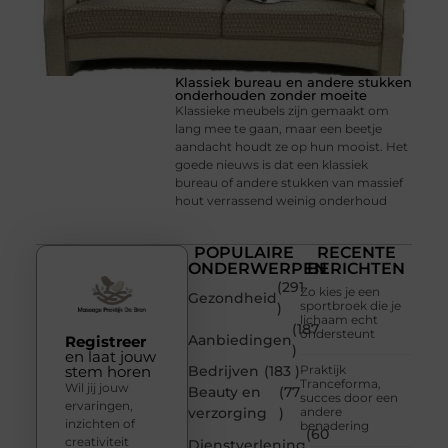
Klassiek bureau en andere stukken
onderhouden zonder moeite
Klassieke meubels zijn gemaakt om
lang mee te gaan, maar een beetje
aandacht houdt ze op hun mooist. Het
goede nieuws is dat een klassiek
bureau of andere stukken van massief
hout verrassend weinig onderhoud
POPULAIRE
RECENTE
ONDERWERPEN
BERICHTEN
(291
Zo kies je een
Gezondheid
sportbroek die je
)
lichaam echt
(187
ondersteunt
Aanbiedingen
Registreer
)
en laat jouw
stem horen
Bedrijven
(183 )
Praktijk
Tranceforma,
Wil jij jouw
Beauty en
(77
succes door een
ervaringen,
verzorging
)
andere
inzichten of
benadering
(60
creativiteit
Dienstverlening