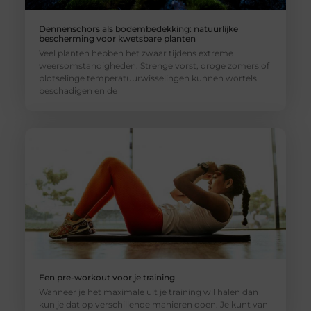
Dennenschors als bodembedekking: natuurlijke
bescherming voor kwetsbare planten
Veel planten hebben het zwaar tijdens extreme
weersomstandigheden. Strenge vorst, droge zomers of
plotselinge temperatuurwisselingen kunnen wortels
beschadigen en de
Een pre-workout voor je training
Wanneer je het maximale uit je training wil halen dan
kun je dat op verschillende manieren doen. Je kunt van