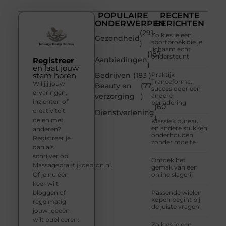
POPULAIRE
RECENTE
ONDERWERPEN
BERICHTEN
(291
Zo kies je een
Gezondheid
sportbroek die je
)
lichaam echt
(187
ondersteunt
Aanbiedingen
Registreer
)
en laat jouw
stem horen
Bedrijven
(183 )
Praktijk
Tranceforma,
Wil jij jouw
Beauty en
(77
succes door een
ervaringen,
verzorging
)
andere
inzichten of
benadering
(60
creativiteit
Dienstverlening
)
delen met
Klassiek bureau
en andere stukken
anderen?
onderhouden
Registreer je
zonder moeite
dan als
schrijver op
Ontdek het
Massagepraktijkdebron.nl.
gemak van een
Of je nu één
online slagerij
keer wilt
bloggen of
Passende wielen
kopen begint bij
regelmatig
de juiste vragen
jouw ideeën
wilt publiceren:
Zo kies je een