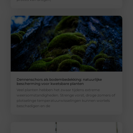
Dennenschors als bodembedekking: natuurlijke
bescherming voor kwetsbare planten
Veel planten hebben het zwaar tijdens extreme
weersomstandigheden. Strenge vorst, droge zomers of
plotselinge temperatuurwisselingen kunnen wortels
beschadigen en de