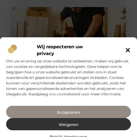
Wij respecteren uw
privacy
Om uw ervaring op onze website te verbeteren, maken wij gebruik
van cookies en vergelijkbare technologieën. Deze helpen ons te
begrijpen hoe u onze website gebruikt en stellen ons in staat
Slangenboor voor boren in hout
waardevolle en gepersonaliseerde ervaringen te bieden. Cookies
Een slangenboor is een gereedschap dat wordt
kunnen voor verschillende doeleinden worden gebruikt, zoals het
gebruikt om gaten in hout te boren. Het is een
tonen van gepersonaliseerde advertenties en het analyseren van
handgereedschap met een
sitegebruik. Raadpleeg
ons cookiebeleid
voor meer informatie.
Accepteren
Weigeren
Bekijk Voorkeuren