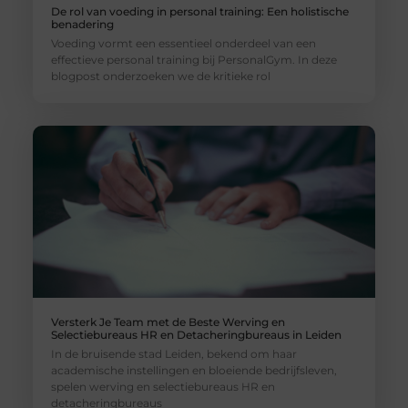
De rol van voeding in personal training: Een holistische
benadering
Voeding vormt een essentieel onderdeel van een
effectieve personal training bij PersonalGym. In deze
blogpost onderzoeken we de kritieke rol
Versterk Je Team met de Beste Werving en
Selectiebureaus HR en Detacheringbureaus in Leiden
In de bruisende stad Leiden, bekend om haar
academische instellingen en bloeiende bedrijfsleven,
spelen werving en selectiebureaus HR en
detacheringbureaus