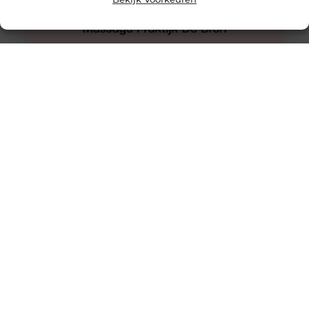
Hijama Den Haag
Een behandeling van hijama cupping in Den Haag waar
u nooit teleurgesteld van zult worden.
Wetenschappelijke onderzoeken ondersteunen het. De
Flink besparen op verlichting werkplaats dankzij