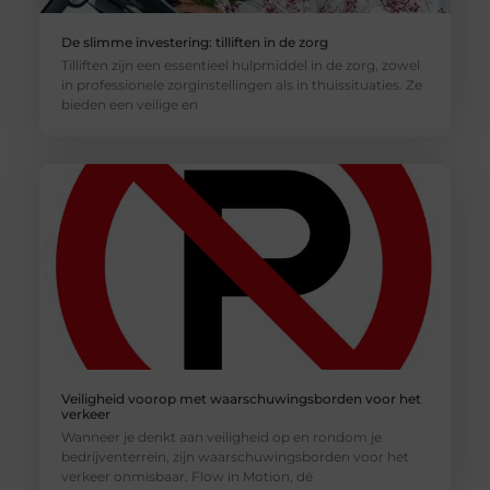
De slimme investering: tilliften in de zorg
Tilliften zijn een essentieel hulpmiddel in de zorg, zowel
in professionele zorginstellingen als in thuissituaties. Ze
bieden een veilige en
Veiligheid voorop met waarschuwingsborden voor het
verkeer
Wanneer je denkt aan veiligheid op en rondom je
bedrijventerrein, zijn waarschuwingsborden voor het
verkeer onmisbaar. Flow in Motion, dé