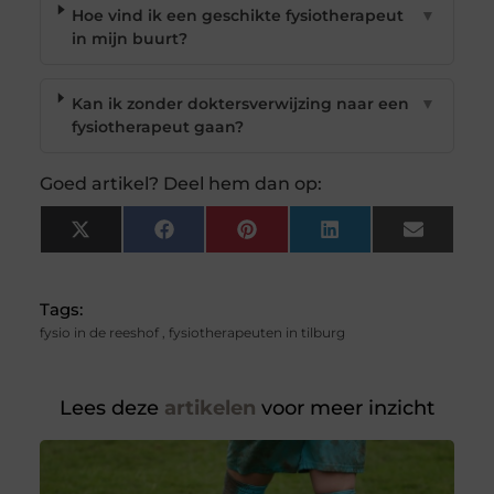
Hoe vind ik een geschikte fysiotherapeut
▼
in mijn buurt?
Kan ik zonder doktersverwijzing naar een
▼
fysiotherapeut gaan?
Goed artikel? Deel hem dan op:
X
Facebook
Pinterest
LinkedIn
Email
(Twitter)
Tags:
fysio in de reeshof
,
fysiotherapeuten in tilburg
Lees deze
artikelen
voor meer inzicht