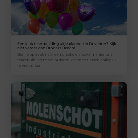
Een leuk teambuilding uitje plannen in Deventer? Kijk
niet verder dan Brodazz Beach!
Ben je op zoek naar een unieke en leuke manier om
teambuilding te bevorderen, de band tussen collega’s
te versterken