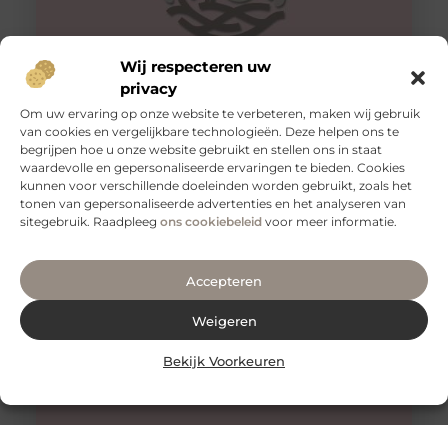
Wij respecteren uw
privacy
Om uw ervaring op onze website te verbeteren, maken wij gebruik
van cookies en vergelijkbare technologieën. Deze helpen ons te
Tips voor een goede rug
begrijpen hoe u onze website gebruikt en stellen ons in staat
Een gezonde en sterke rug is essentieel voor een goed
waardevolle en gepersonaliseerde ervaringen te bieden. Cookies
functioneren van je lichaam. Het is niet alleen belangrijk
kunnen voor verschillende doeleinden worden gebruikt, zoals het
voor
tonen van gepersonaliseerde advertenties en het analyseren van
sitegebruik. Raadpleeg
ons cookiebeleid
voor meer informatie.
Accepteren
Weigeren
Bekijk Voorkeuren