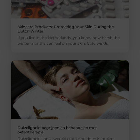
Skincare Products: Protecting Your Skin During the
Dutch Winter
If you live in the Netherlands, you know how harsh the
winter months can feel on your skin. Cold winds,
Duizeligheid begrijpen en behandelen met
oefentherapie
Duizeligheid kan je wereld plotseling doen kantelen.