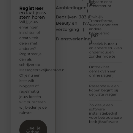
lichaam echt
(187
ondersteunt
Aanbiedingen
Registreer
)
en laat jouw
stem horen
Bedrijven
(183 )
Praktijk
Tranceforma,
Wil jij jouw
Beauty en
(77
succes door een
ervaringen,
verzorging
)
andere
inzichten of
benadering
(60
creativiteit
Dienstverlening
)
delen met
Klassiek bureau
en andere stukken
anderen?
onderhouden
Registreer je
zonder moeite
dan als
schrijver op
Ontdek het
Massagepraktijkdebron.nl.
gemak van een
Of je nu één
online slagerij
keer wilt
bloggen of
Passende wielen
kopen begint bij
regelmatig
de juiste vragen
jouw ideeën
wilt publiceren:
Zo kies je een
wij bieden je de
software
ruimte.
installatiebedrijf
voor betrouwbare
bedrijfssoftware
Deel je
verhaal