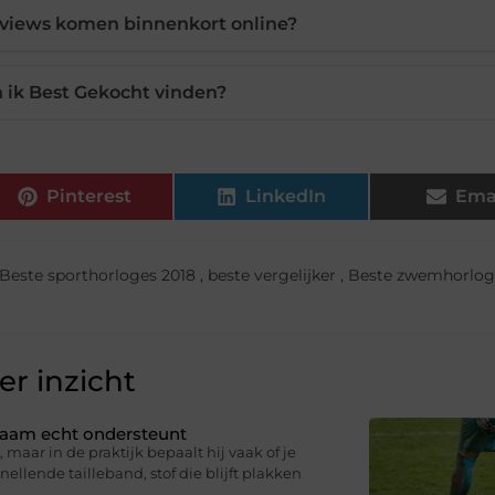
views komen binnenkort online?
 ik Best Gekocht vinden?
Pinterest
LinkedIn
Ema
Beste sporthorloges 2018
,
beste vergelijker
,
Beste zwemhorlog
r inzicht
ichaam echt ondersteunt
 maar in de praktijk bepaalt hij vaak of je
knellende tailleband, stof die blijft plakken