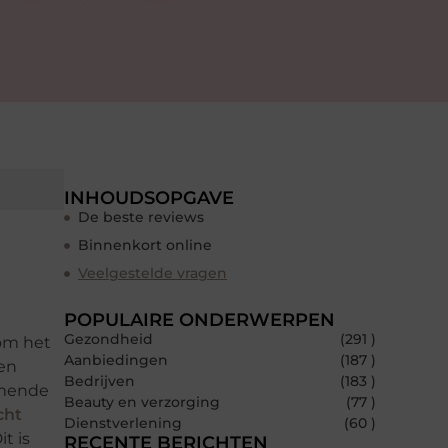
INHOUDSOPGAVE
De beste reviews
Binnenkort online
Veelgestelde vragen
POPULAIRE ONDERWERPEN
Gezondheid
(291 )
 om het
Aanbiedingen
(187 )
 en
Bedrijven
(183 )
omende
Beauty en verzorging
(77 )
cht
Dienstverlening
(60 )
t is
RECENTE BERICHTEN