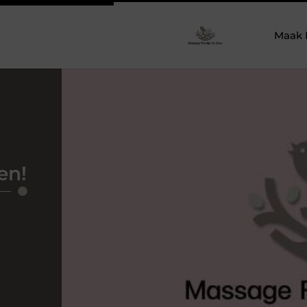
Maak 
en!