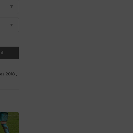
▼
▼
il
es 2018
,