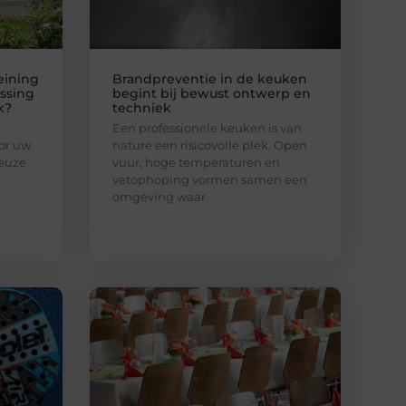
eining
Brandpreventie in de keuken
ssing
begint bij bewust ontwerp en
k?
techniek
Een professionele keuken is van
or uw
nature een risicovolle plek. Open
keuze
vuur, hoge temperaturen en
vetophoping vormen samen een
omgeving waar