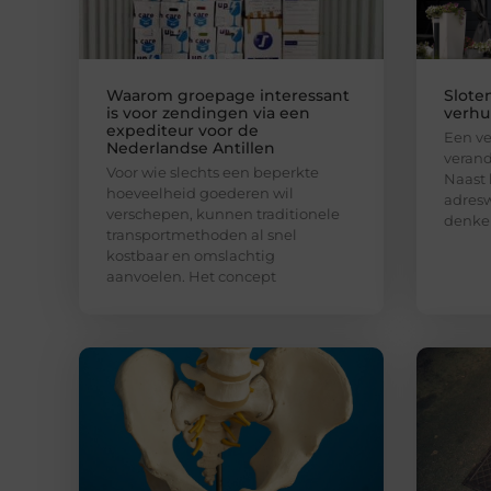
Waarom groepage interessant
Slote
is voor zendingen via een
verhui
expediteur voor de
Een ve
Nederlandse Antillen
verand
Voor wie slechts een beperkte
Naast 
hoeveelheid goederen wil
adresw
verschepen, kunnen traditionele
denke
transportmethoden al snel
kostbaar en omslachtig
aanvoelen. Het concept