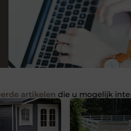
erde artikelen
die u mogelijk int