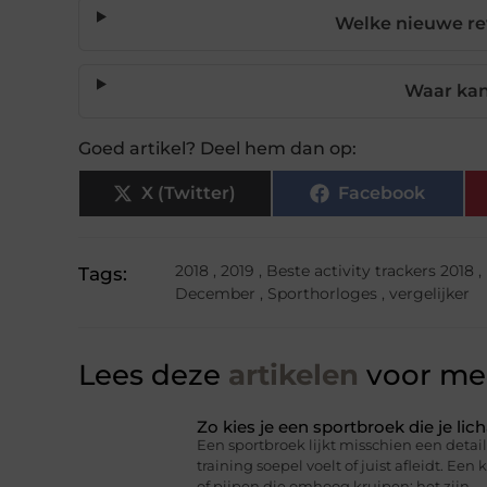
Welke nieuwe re
Waar kan
Goed artikel? Deel hem dan op:
X (Twitter)
Facebook
2018
,
2019
,
Beste activity trackers 2018
,
Tags:
December
,
Sporthorloges
,
vergelijker
Lees deze
artikelen
voor mee
Zo kies je een sportbroek die je l
Een sportbroek lijkt misschien een detail,
training soepel voelt of juist afleidt. Een 
of pijpen die omhoog kruipen: het zijn