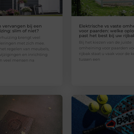
n vervangen bij een
Elektrische vs vaste omh
zing: slim of niet?
voor paarden: welke oplo
past het best bij uw rijba
rhuizing brengt veel
Bij het kiezen van de juiste
eringen met zich mee.
omheining voor paarden vo
het regelen van meubels,
rijbak staat u vaak voor de 
ijzigingen en inrichting
tussen een
n veel mensen na