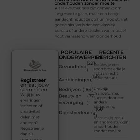
onderhouden zonder moeite
Klassieke meubels zijn gemaakt om
lang mee te gaan, maar een beetje
aandacht houdt ze op hun mooist. Het
goede nieuws is dat een klassiek
bureau of andere stukken van massief
hout verrassend weinig onderhoud
POPULAIRE
RECENTE
ONDERWERPEN
BERICHTEN
(291
Zo kies je een
Gezondheid
sportbroek die je
)
lichaam echt
(187
ondersteunt
Aanbiedingen
Registreer
)
en laat jouw
stem horen
Bedrijven
(183 )
Praktijk
Tranceforma,
Wil jij jouw
Beauty en
(77
succes door een
ervaringen,
verzorging
)
andere
inzichten of
benadering
(60
creativiteit
Dienstverlening
)
delen met
Klassiek bureau
en andere stukken
anderen?
onderhouden
Registreer je
zonder moeite
dan als
schrijver op