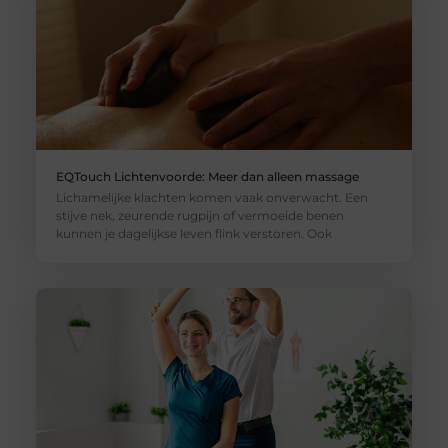
EQTouch Lichtenvoorde: Meer dan alleen massage
Lichamelijke klachten komen vaak onverwacht. Een
stijve nek, zeurende rugpijn of vermoeide benen
kunnen je dagelijkse leven flink verstoren. Ook