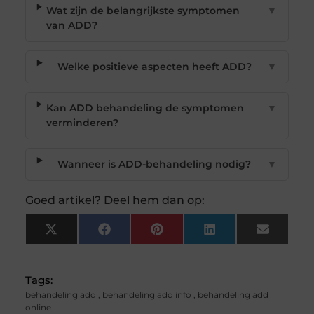
Wat zijn de belangrijkste symptomen
▼
van ADD?
Welke positieve aspecten heeft ADD?
▼
Kan ADD behandeling de symptomen
▼
verminderen?
Wanneer is ADD-behandeling nodig?
▼
Goed artikel? Deel hem dan op:
X
Facebook
Pinterest
LinkedIn
Email
(Twitter)
Tags:
behandeling add
,
behandeling add info
,
behandeling add
online