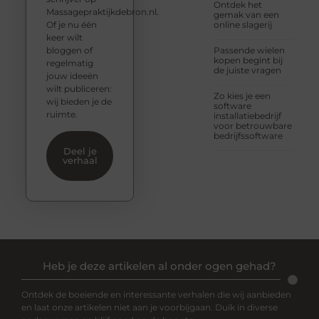
Ontdek het
Massagepraktijkdebron.nl.
gemak van een
Of je nu één
online slagerij
keer wilt
bloggen of
Passende wielen
kopen begint bij
regelmatig
de juiste vragen
jouw ideeën
wilt publiceren:
Zo kies je een
wij bieden je de
software
ruimte.
installatiebedrijf
voor betrouwbare
bedrijfssoftware
Deel je
verhaal
Heb je deze artikelen al onder ogen gehad?
Ontdek de boeiende en interessante verhalen die wij aanbieden
en laat onze artikelen niet aan je voorbijgaan. Duik in diverse