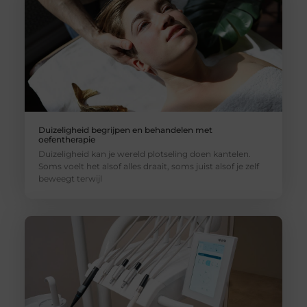
Duizeligheid begrijpen en behandelen met
oefentherapie
Duizeligheid kan je wereld plotseling doen kantelen.
Soms voelt het alsof alles draait, soms juist alsof je zelf
beweegt terwijl