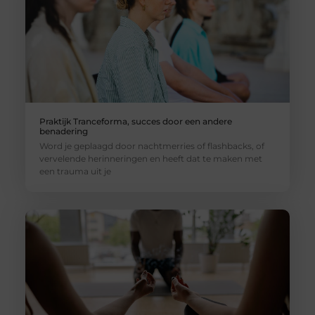
Praktijk Tranceforma, succes door een andere
benadering
Word je geplaagd door nachtmerries of flashbacks, of
vervelende herinneringen en heeft dat te maken met
een trauma uit je