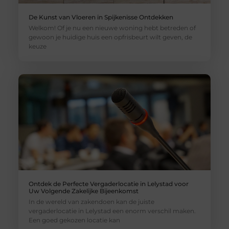
De Kunst van Vloeren in Spijkenisse Ontdekken
Welkom! Of je nu een nieuwe woning hebt betreden of
gewoon je huidige huis een opfrisbeurt wilt geven, de
keuze
Ontdek de Perfecte Vergaderlocatie in Lelystad voor
Uw Volgende Zakelijke Bijeenkomst
In de wereld van zakendoen kan de juiste
vergaderlocatie in Lelystad een enorm verschil maken.
Een goed gekozen locatie kan