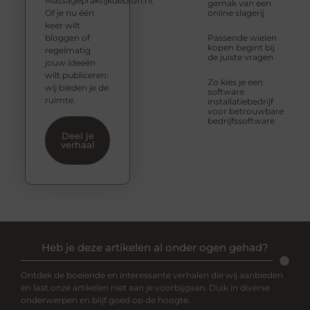
Massagepraktijkdebron.nl.
gemak van een
Of je nu één
online slagerij
keer wilt
bloggen of
Passende wielen
kopen begint bij
regelmatig
de juiste vragen
jouw ideeën
wilt publiceren:
Zo kies je een
wij bieden je de
software
ruimte.
installatiebedrijf
voor betrouwbare
bedrijfssoftware
Deel je
verhaal
Heb je deze artikelen al onder ogen gehad?
Ontdek de boeiende en interessante verhalen die wij aanbieden
en laat onze artikelen niet aan je voorbijgaan. Duik in diverse
onderwerpen en blijf goed op de hoogte.