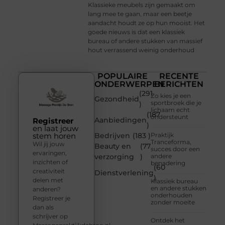
Klassieke meubels zijn gemaakt om
lang mee te gaan, maar een beetje
aandacht houdt ze op hun mooist. Het
goede nieuws is dat een klassiek
bureau of andere stukken van massief
hout verrassend weinig onderhoud
POPULAIRE
RECENTE
ONDERWERPEN
BERICHTEN
(291
Zo kies je een
Gezondheid
sportbroek die je
)
lichaam echt
(187
ondersteunt
Aanbiedingen
Registreer
)
en laat jouw
stem horen
Bedrijven
(183 )
Praktijk
Tranceforma,
Wil jij jouw
Beauty en
(77
succes door een
ervaringen,
verzorging
)
andere
inzichten of
benadering
(60
creativiteit
Dienstverlening
)
delen met
Klassiek bureau
en andere stukken
anderen?
onderhouden
Registreer je
zonder moeite
dan als
schrijver op
Ontdek het