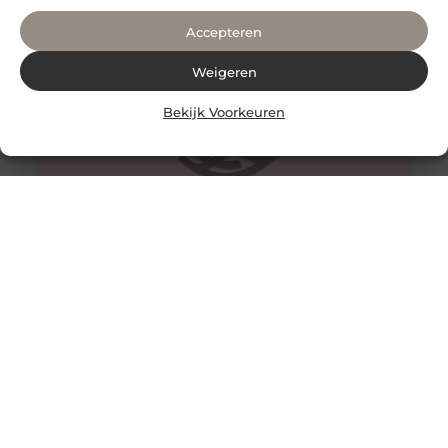
iets speciaals te bieden voor
Accepteren
Weigeren
Bekijk Voorkeuren
Het handboek voor de weersverwachting in Breda: wat
te doen en waar op te letten
Als je in Breda bent, is het weer zo onvoorspelbaar als
altijd. Het weer in deze stad is vaak onvoorspelbaar