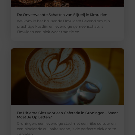
De Onverwachte Schatten van Slijterij in IJmuiden
Welkom in het bruisende IJmuiden! Bekend om zijn
prachtige kustlijn en levendige gemeenschap, is
IJmuiden een plek waar traditie en
De Ultieme Gids voor een Cafetaria in Groningen – Waar
Moet Je Op Letten?
Groningen, een levendige stad met een rijke cultuur en
een bloeiende culinaire scene, is de perfecte plek om te
genieten