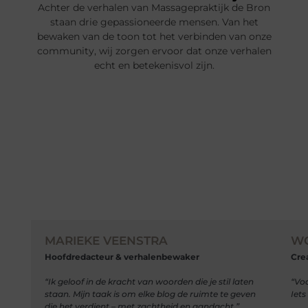
Achter de verhalen van Massagepraktijk de Bron
staan drie gepassioneerde mensen. Van het
bewaken van de toon tot het verbinden van onze
community, wij zorgen ervoor dat onze verhalen
echt en betekenisvol zijn.
MARIEKE VEENSTRA
W
Hoofdredacteur & verhalenbewaker
Cre
“Ik geloof in de kracht van woorden die je stil laten
“Vo
staan. Mijn taak is om elke blog de ruimte te geven
Iets
die het verdient – met zachtheid en aandacht.”