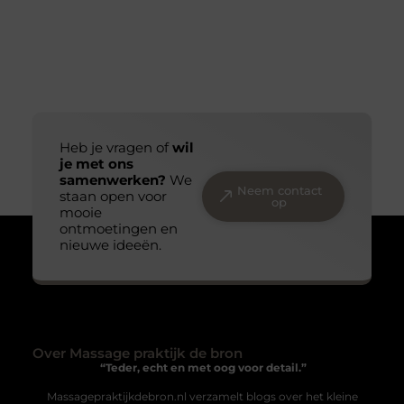
Heb je vragen of
wil
je met ons
samenwerken?
We
Neem contact
staan open voor
op
mooie
ontmoetingen en
nieuwe ideeën.
Over Massage praktijk de bron
“Teder, echt en met oog voor detail.”
Massagepraktijkdebron.nl verzamelt blogs over het kleine