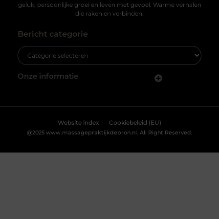
geluk, persoonlijke groei en leven met gevoel. Warme verhalen
die raken en verbinden.
Bericht categorie
Onze informatie
Nederlandse linkbuilding: zo vergroot jij je online zichtbaarheid in eigen land
Website index
Cookiebeleid (EU)
@2025 www.massagepraktijkdebron.nl. All Right Reserved.