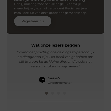
Heb jij ook oog voor het kleine geluk en wil je
meeschrijven, lezen of verbinden? Registreer je en
maak deel uit van onze groeiende gemeenschap.
Registreer nu
Wat onze lezers zeggen
ersoonlijk
"De verhalen zijn altijd warm en uitnodigend.
"Ik lee
holpen om
Ze hebben me geholpen om anders naar
manier 
 echt het
mezelf en mijn omgeving te kijken."
bijzonde
"
Peter Berg.
Creatief Denker