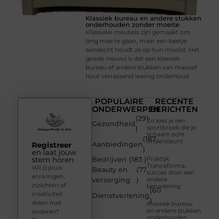
Klassiek bureau en andere stukken
onderhouden zonder moeite
Klassieke meubels zijn gemaakt om
lang mee te gaan, maar een beetje
aandacht houdt ze op hun mooist. Het
goede nieuws is dat een klassiek
bureau of andere stukken van massief
hout verrassend weinig onderhoud
POPULAIRE
RECENTE
ONDERWERPEN
BERICHTEN
(291
Zo kies je een
Gezondheid
sportbroek die je
)
lichaam echt
(187
ondersteunt
Aanbiedingen
Registreer
)
en laat jouw
stem horen
Bedrijven
(183 )
Praktijk
Tranceforma,
Wil jij jouw
Beauty en
(77
succes door een
ervaringen,
verzorging
)
andere
inzichten of
benadering
(60
creativiteit
Dienstverlening
)
delen met
Klassiek bureau
en andere stukken
anderen?
onderhouden