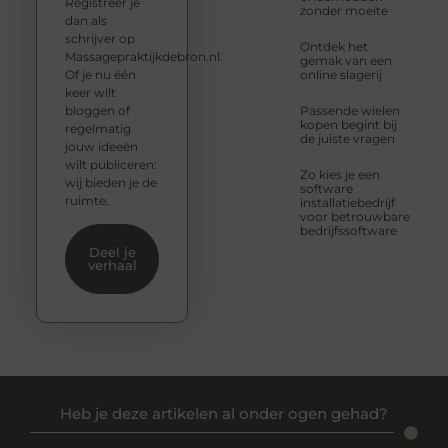
Registreer je
zonder moeite
dan als
schrijver op
Ontdek het
Massagepraktijkdebron.nl.
gemak van een
Of je nu één
online slagerij
keer wilt
bloggen of
Passende wielen
kopen begint bij
regelmatig
de juiste vragen
jouw ideeën
wilt publiceren:
Zo kies je een
wij bieden je de
software
ruimte.
installatiebedrijf
voor betrouwbare
bedrijfssoftware
Deel je
verhaal
Heb je deze artikelen al onder ogen gehad?