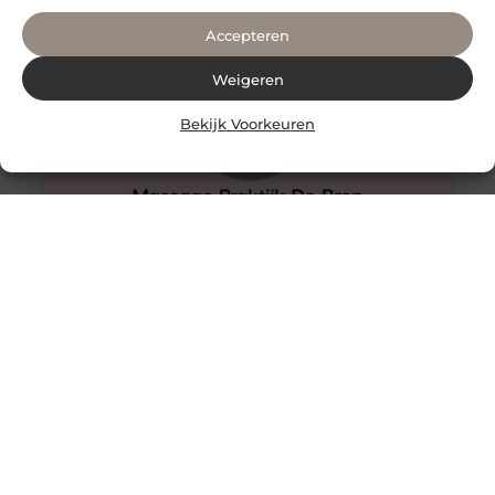
Accepteren
Weigeren
Bekijk Voorkeuren
Comfortabel uitrusten, of hoe kies je een fauteuil?
Comfortabel uitrusten, of hoe kies je een fauteuil? Bij
het horen van “loungestoel” denk je meteen aan
thuiscomfort, ontspanning en