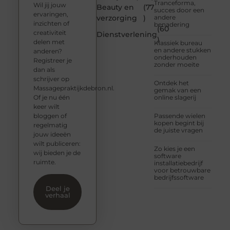
Tranceforma,
Wil jij jouw
Beauty en
(77
succes door een
ervaringen,
verzorging
)
andere
inzichten of
benadering
(60
creativiteit
Dienstverlening
)
delen met
Klassiek bureau
en andere stukken
anderen?
onderhouden
Registreer je
zonder moeite
dan als
schrijver op
Ontdek het
Massagepraktijkdebron.nl.
gemak van een
Of je nu één
online slagerij
keer wilt
bloggen of
Passende wielen
kopen begint bij
regelmatig
de juiste vragen
jouw ideeën
wilt publiceren:
Zo kies je een
wij bieden je de
software
ruimte.
installatiebedrijf
voor betrouwbare
bedrijfssoftware
Deel je
verhaal