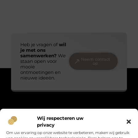
Heb je vragen of
wil
je met ons
samenwerken?
We
Neem contact
staan open voor
op
mooie
ontmoetingen en
nieuwe ideeën.
Over Massage praktijk de bron
Wij respecteren uw
“Teder, echt en met oog voor detail.”
privacy
Massagepraktijkdebron.nl verzamelt blogs over het kleine
Om uw ervaring op onze website te verbeteren, maken wij gebruik
geluk, persoonlijke groei en leven met gevoel. Warme verhalen