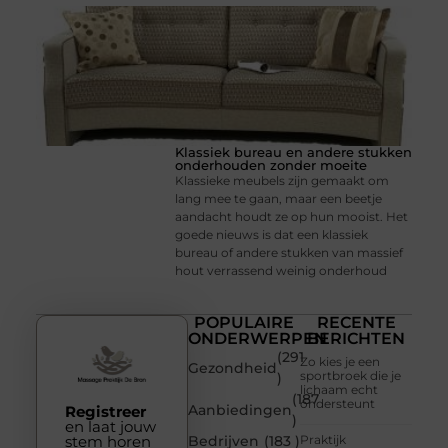
Klassiek bureau en andere stukken
onderhouden zonder moeite
Klassieke meubels zijn gemaakt om
lang mee te gaan, maar een beetje
aandacht houdt ze op hun mooist. Het
goede nieuws is dat een klassiek
bureau of andere stukken van massief
hout verrassend weinig onderhoud
POPULAIRE
RECENTE
ONDERWERPEN
BERICHTEN
(291
Zo kies je een
Gezondheid
sportbroek die je
)
lichaam echt
(187
ondersteunt
Aanbiedingen
Registreer
)
en laat jouw
stem horen
Bedrijven
(183 )
Praktijk