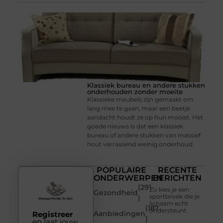
Klassiek bureau en andere stukken
onderhouden zonder moeite
Klassieke meubels zijn gemaakt om
lang mee te gaan, maar een beetje
aandacht houdt ze op hun mooist. Het
goede nieuws is dat een klassiek
bureau of andere stukken van massief
hout verrassend weinig onderhoud
POPULAIRE
RECENTE
ONDERWERPEN
BERICHTEN
(291
Zo kies je een
Gezondheid
sportbroek die je
)
lichaam echt
(187
ondersteunt
Aanbiedingen
Registreer
)
en laat jouw