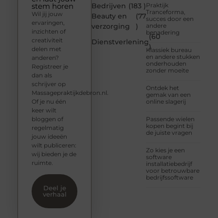
stem horen
Bedrijven
(183 )
Praktijk
Tranceforma,
Wil jij jouw
Beauty en
(77
succes door een
ervaringen,
verzorging
)
andere
inzichten of
benadering
(60
creativiteit
Dienstverlening
)
delen met
Klassiek bureau
en andere stukken
anderen?
onderhouden
Registreer je
zonder moeite
dan als
schrijver op
Ontdek het
Massagepraktijkdebron.nl.
gemak van een
Of je nu één
online slagerij
keer wilt
bloggen of
Passende wielen
kopen begint bij
regelmatig
de juiste vragen
jouw ideeën
wilt publiceren:
Zo kies je een
wij bieden je de
software
ruimte.
installatiebedrijf
voor betrouwbare
bedrijfssoftware
Deel je
verhaal