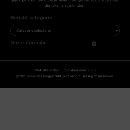
geluk, persoonlijke groei en leven met gevoel. Warme verhalen
die raken en verbinden.
Bericht categorie
Onze informatie
Nederlandse linkbuilding: zo vergroot jij je online zichtbaarheid in eigen land
Website index
Cookiebeleid (EU)
@2025 www.massagepraktijkdebron.nl. All Right Reserved.