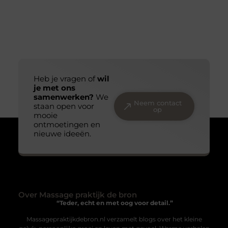
Heb je vragen of
wil
je met ons
samenwerken?
We
Neem contact
staan open voor
op
mooie
ontmoetingen en
nieuwe ideeën.
Over Massage praktijk de bron
“Teder, echt en met oog voor detail.”
Massagepraktijkdebron.nl verzamelt blogs over het kleine