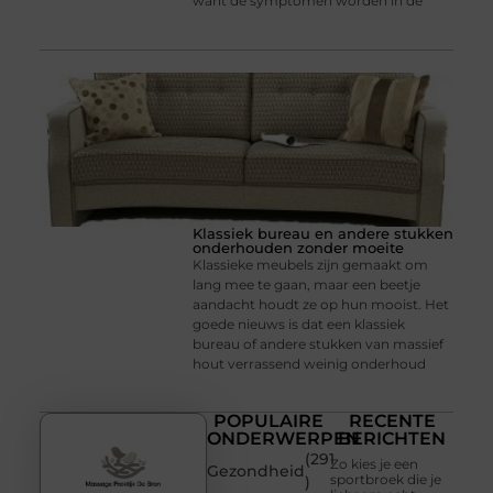
want de symptomen worden in de
Klassiek bureau en andere stukken
onderhouden zonder moeite
Klassieke meubels zijn gemaakt om
lang mee te gaan, maar een beetje
aandacht houdt ze op hun mooist. Het
goede nieuws is dat een klassiek
bureau of andere stukken van massief
hout verrassend weinig onderhoud
POPULAIRE
RECENTE
ONDERWERPEN
BERICHTEN
(291
Zo kies je een
Gezondheid
sportbroek die je
)