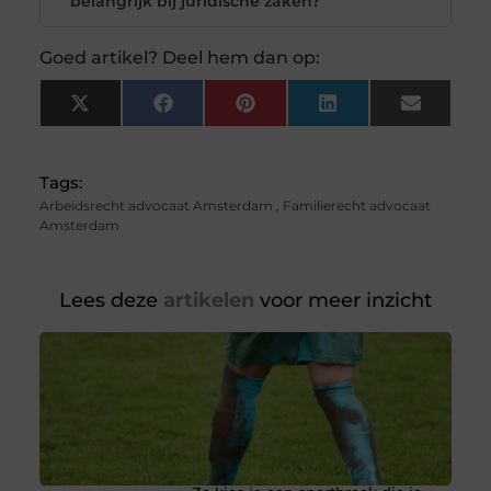
belangrijk bij juridische zaken?
Goed artikel? Deel hem dan op:
X
Facebook
Pinterest
LinkedIn
Email
(Twitter)
Tags:
Arbeidsrecht advocaat Amsterdam
,
Familierecht advocaat
Amsterdam
Lees deze
artikelen
voor meer inzicht