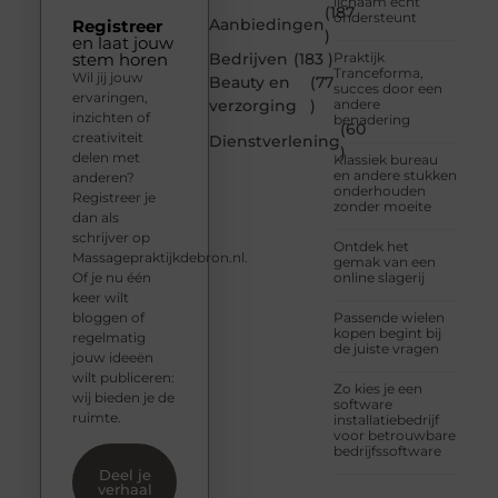
lichaam echt
(187
ondersteunt
Aanbiedingen
Registreer
)
en laat jouw
stem horen
Bedrijven
(183 )
Praktijk
Tranceforma,
Wil jij jouw
Beauty en
(77
succes door een
ervaringen,
verzorging
)
andere
inzichten of
benadering
(60
creativiteit
Dienstverlening
)
delen met
Klassiek bureau
en andere stukken
anderen?
onderhouden
Registreer je
zonder moeite
dan als
schrijver op
Ontdek het
Massagepraktijkdebron.nl.
gemak van een
Of je nu één
online slagerij
keer wilt
bloggen of
Passende wielen
kopen begint bij
regelmatig
de juiste vragen
jouw ideeën
wilt publiceren:
Zo kies je een
wij bieden je de
software
ruimte.
installatiebedrijf
voor betrouwbare
bedrijfssoftware
Deel je
verhaal