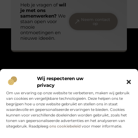
Heb je vragen of
wil
je met ons
samenwerken?
We
Neem contact
staan open voor
op
mooie
ontmoetingen en
nieuwe ideeën.
Over Massage praktijk de bron
Wij respecteren uw
“Teder, echt en met oog voor detail.”
privacy
Massagepraktijkdebron.nl verzamelt blogs over het kleine
Om uw ervaring op onze website te verbeteren, maken wij gebruik
geluk, persoonlijke groei en leven met gevoel. Warme verhalen
van cookies en vergelijkbare technologieën. Deze helpen ons te
die raken en verbinden.
begrijpen hoe u onze website gebruikt en stellen ons in staat
waardevolle en gepersonaliseerde ervaringen te bieden. Cookies
Bericht categorie
kunnen voor verschillende doeleinden worden gebruikt, zoals het
tonen van gepersonaliseerde advertenties en het analyseren van
sitegebruik. Raadpleeg
ons cookiebeleid
voor meer informatie.