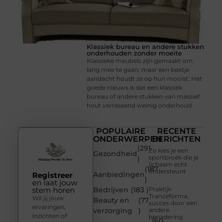
Klassiek bureau en andere stukken
onderhouden zonder moeite
Klassieke meubels zijn gemaakt om
lang mee te gaan, maar een beetje
aandacht houdt ze op hun mooist. Het
goede nieuws is dat een klassiek
bureau of andere stukken van massief
hout verrassend weinig onderhoud
POPULAIRE
RECENTE
ONDERWERPEN
BERICHTEN
(291
Zo kies je een
Gezondheid
sportbroek die je
)
lichaam echt
(187
ondersteunt
Aanbiedingen
Registreer
)
en laat jouw
stem horen
Bedrijven
(183 )
Praktijk
Tranceforma,
Wil jij jouw
Beauty en
(77
succes door een
ervaringen,
verzorging
)
andere
inzichten of
benadering
(60