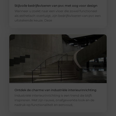
Stijlvolle bedrijfsvloeren van pvc met oog voor design
Wanneer u zoekt naar een vloer die zowel functioneel
als esthetisch overtuigt, zijn bedrijfsvloeren van pvc een
uitstekende keuze. Deze
Ontdek de charme van industriële interieurinrichting
Industriële interieurinrichting is een trend die blijft
inspireren. Met zijn rauwe, onafgewerkte look en de
nadruk op functionaliteit en eenvoud,