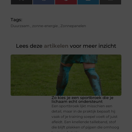
X
Facebook
Pinterest
LinkedIn
Email
(Twitter)
Tags:
Duurzaam
,
zonne-energie
,
Zonnepanelen
Lees deze
artikelen
voor meer inzicht
Zo kies je een sportbroek die je
lichaam echt ondersteunt
Een sportbroek lijkt misschien een
detail, maar in de praktijk bepaalt hij
vaak of je training soepel voelt of juist
afleidt. Een knellende tailleband, stof
die blijft plakken of pijpen die omhoog