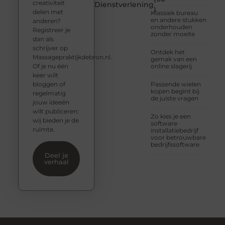
creativiteit
Dienstverlening
)
delen met
Klassiek bureau
en andere stukken
anderen?
onderhouden
Registreer je
zonder moeite
dan als
schrijver op
Ontdek het
Massagepraktijkdebron.nl.
gemak van een
Of je nu één
online slagerij
keer wilt
bloggen of
Passende wielen
kopen begint bij
regelmatig
de juiste vragen
jouw ideeën
wilt publiceren:
Zo kies je een
wij bieden je de
software
ruimte.
installatiebedrijf
voor betrouwbare
bedrijfssoftware
Deel je
verhaal