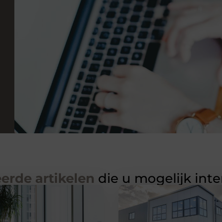
erde artikelen
die u mogelijk int