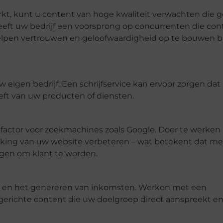
rkt, kunt u
content
van hoge kwaliteit verwachten die 
eeft uw bedrijf een voorsprong op concurrenten die con
 helpen vertrouwen en geloofwaardigheid op te bouwen b
uw eigen bedrijf. Een schrijfservice kan ervoor zorgen da
eft van uw producten of diensten.
ngfactor voor zoekmachines zoals Google. Door te werke
ranking van uw website verbeteren – wat betekent dat me
jgen om klant te worden.
koop en het genereren van inkomsten. Werken met een
n gerichte content die uw doelgroep direct aanspreekt e