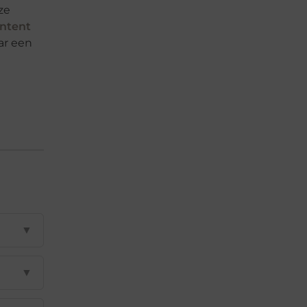
ze
ontent
ar een
▼
▼