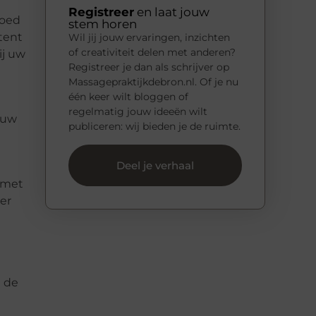
Registreer
en laat jouw
goed
stem horen
tent
Wil jij jouw ervaringen, inzichten
of creativiteit delen met anderen?
ij uw
Registreer je dan als schrijver op
Massagepraktijkdebron.nl. Of je nu
één keer wilt bloggen of
regelmatig jouw ideeën wilt
t uw
publiceren: wij bieden je de ruimte.
Deel je verhaal
n met
er
n de