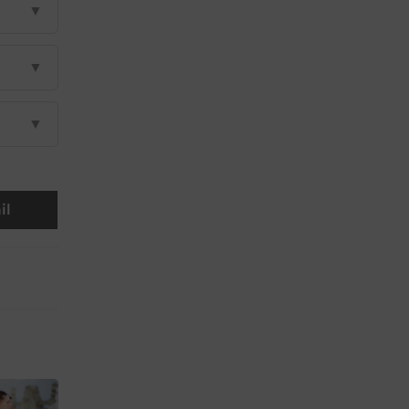
▼
▼
▼
il