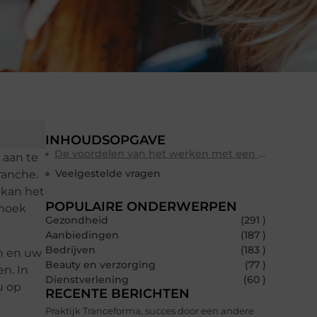
INHOUDSOPGAVE
De voordelen van het werken met een schrijfservice
 aan te
Veelgestelde vragen
ranche.
 kan het
POPULAIRE ONDERWERPEN
 hoek
Gezondheid
(291 )
Aanbiedingen
(187 )
Bedrijven
(183 )
n en uw
Beauty en verzorging
(77 )
en. In
Dienstverlening
(60 )
u op
RECENTE BERICHTEN
Praktijk Tranceforma, succes door een andere