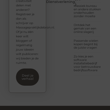
creativiteit
Dienstverlening
)
delen met
Klassiek bureau
en andere stukken
anderen?
onderhouden
Registreer je
zonder moeite
dan als
schrijver op
Ontdek het
Massagepraktijkdebron.nl.
gemak van een
Of je nu één
online slagerij
keer wilt
bloggen of
Passende wielen
kopen begint bij
regelmatig
de juiste vragen
jouw ideeën
wilt publiceren:
Zo kies je een
wij bieden je de
software
ruimte.
installatiebedrijf
voor betrouwbare
bedrijfssoftware
Deel je
verhaal