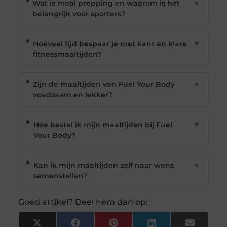
Wat is meal prepping en waarom is het
▼
belangrijk voor sporters?
Hoeveel tijd bespaar je met kant en klare
▼
fitnessmaaltijden?
Zijn de maaltijden van Fuel Your Body
▼
voedzaam en lekker?
Hoe bestel ik mijn maaltijden bij Fuel
▼
Your Body?
Kan ik mijn maaltijden zelf naar wens
▼
samenstellen?
Goed artikel? Deel hem dan op:
X
Facebook
Pinterest
LinkedIn
Email