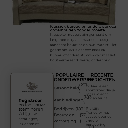
Klassiek bureau en andere stukken
onderhouden zonder moeite
Klassieke meubels zijn gemaakt om
lang mee te gaan, maar een beetje
aandacht houdt ze op hun mooist. Het
goede nieuws is dat een klassiek
bureau of andere stukken van massief
hout verrassend weinig onderhoud
POPULAIRE
RECENTE
ONDERWERPEN
BERICHTEN
(291
Zo kies je een
Gezondheid
sportbroek die je
)
lichaam echt
(187
ondersteunt
Aanbiedingen
Registreer
)
en laat jouw
stem horen
Bedrijven
(183 )
Praktijk
Tranceforma,
Wil jij jouw
Beauty en
(77
succes door een
ervaringen,
verzorging
)
andere
inzichten of
benadering
(60