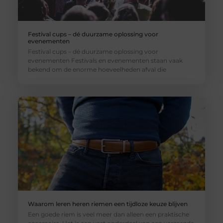
Festival cups – dé duurzame oplossing voor
evenementen
Festival cups – dé duurzame oplossing voor
evenementen Festivals en evenementen staan vaak
bekend om de enorme hoeveelheden afval die
Waarom leren heren riemen een tijdloze keuze blijven
Een goede riem is veel meer dan alleen een praktische