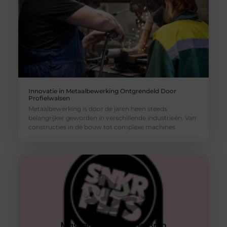
Innovatie in Metaalbewerking Ontgrendeld Door
Profielwalsen
Metaalbewerking is door de jaren heen steeds
belangrijker geworden in verschillende industrieën. Van
constructies in de bouw tot complexe machines