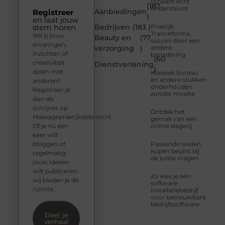
lichaam echt
(187
ondersteunt
Aanbiedingen
Registreer
)
en laat jouw
stem horen
Bedrijven
(183 )
Praktijk
Tranceforma,
Wil jij jouw
Beauty en
(77
succes door een
ervaringen,
verzorging
)
andere
inzichten of
benadering
(60
creativiteit
Dienstverlening
)
delen met
Klassiek bureau
en andere stukken
anderen?
onderhouden
Registreer je
zonder moeite
dan als
schrijver op
Ontdek het
Massagepraktijkdebron.nl.
gemak van een
Of je nu één
online slagerij
keer wilt
bloggen of
Passende wielen
kopen begint bij
regelmatig
de juiste vragen
jouw ideeën
wilt publiceren:
Zo kies je een
wij bieden je de
software
ruimte.
installatiebedrijf
voor betrouwbare
bedrijfssoftware
Deel je
verhaal