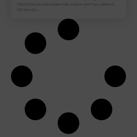
hectische periode tegemoet waarin veel op u afkomt.
Dit terwijl u