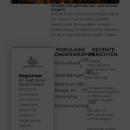
Ontdek het gemak van een online
slagerij
Wie op zoek is naar een prettige manier
om vlees in huis te halen, ontdekt
steeds vaker de voordelen van een
online slagerij. In plaats van te wachten
tot de winkel opengaat, regelt u alles
POPULAIRE
RECENTE
ONDERWERPEN
BERICHTEN
(291
Praktijk
Gezondheid
Tranceforma,
)
succes door een
(187
andere
Aanbiedingen
Registreer
benadering
)
en laat jouw
stem horen
Bedrijven
(183 )
Klassiek bureau
Wil jij jouw
Beauty en
(77
en andere stukken
ervaringen,
verzorging
)
onderhouden
inzichten of
zonder moeite
(60
creativiteit
Dienstverlening
)
delen met
Ontdek het
gemak van een
anderen?
online slagerij
Registreer je
dan als
Passende wielen