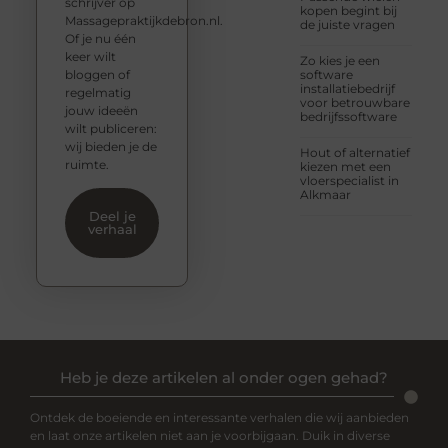
schrijver op
kopen begint bij
Massagepraktijkdebron.nl.
de juiste vragen
Of je nu één
keer wilt
Zo kies je een
bloggen of
software
installatiebedrijf
regelmatig
voor betrouwbare
jouw ideeën
bedrijfssoftware
wilt publiceren:
wij bieden je de
Hout of alternatief
ruimte.
kiezen met een
vloerspecialist in
Alkmaar
Deel je
verhaal
Heb je deze artikelen al onder ogen gehad?
Ontdek de boeiende en interessante verhalen die wij aanbieden
en laat onze artikelen niet aan je voorbijgaan. Duik in diverse