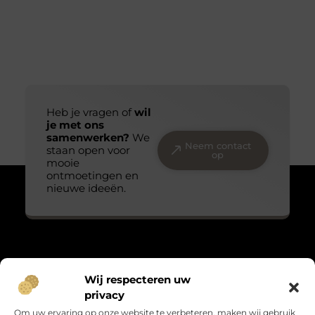
Heb je vragen of
wil
je met ons
samenwerken?
We
Neem contact
staan open voor
op
mooie
ontmoetingen en
nieuwe ideeën.
Over Massage praktijk de bron
Wij respecteren uw
“Teder, echt en met oog voor detail.”
privacy
Massagepraktijkdebron.nl verzamelt blogs over het kleine
Om uw ervaring op onze website te verbeteren, maken wij gebruik