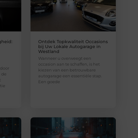
gheid:
Ontdek Topkwaliteit Occasions
bij Uw Lokale Autogarage in
Westland
Wanneer u overweegt een
occasion aan te schaffen, is het
 door
kiezen van een betrouwbare
n de
autogarage een essentiële stap.
t
Een goede
tie