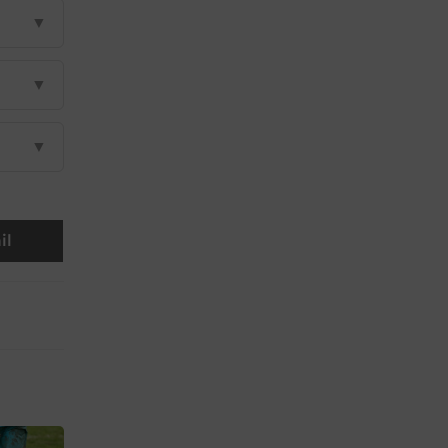
▼
▼
▼
il