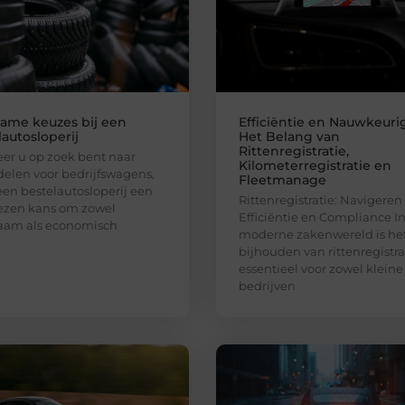
ame keuzes bij een
Efficiëntie en Nauwkeuri
autosloperij
Het Belang van
Rittenregistratie,
r u op zoek bent naar
Kilometerregistratie en
elen voor bedrijfswagens,
Fleetmanage
een bestelautosloperij een
Rittenregistratie: Navigeren
ezen kans om zowel
Efficiëntie en Compliance I
aam als economisch
moderne zakenwereld is he
bijhouden van rittenregistra
essentieel voor zowel kleine
bedrijven