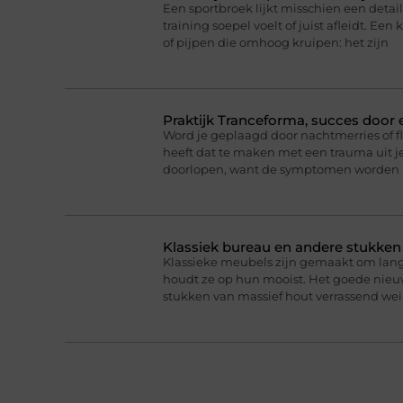
Een sportbroek lijkt misschien een detail,
training soepel voelt of juist afleidt. Een 
of pijpen die omhoog kruipen: het zijn
Praktijk Tranceforma, succes door
Word je geplaagd door nachtmerries of f
heeft dat te maken met een trauma uit je
doorlopen, want de symptomen worden 
Klassiek bureau en andere stukke
Klassieke meubels zijn gemaakt om lan
houdt ze op hun mooist. Het goede nieuw
stukken van massief hout verrassend we