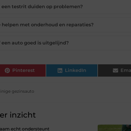
j een testrit duiden op problemen?
 helpen met onderhoud en reparaties?
f een auto goed is uitgelijnd?
Pinterest
LinkedIn
Ema
inige gezinsauto
r inzicht
ichaam echt ondersteunt