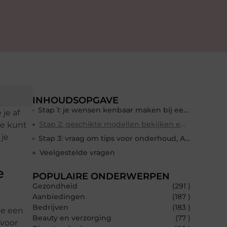
INHOUDSOPGAVE
Stap 1: je wensen kenbaar maken bij een autodealer bij je in de buurt in Etten-Leur
je af
Stap 2: geschikte modellen bekijken en testen
je kunt
 je
Stap 3: vraag om tips voor onderhoud, APK en reparaties
Veelgestelde vragen
e
POPULAIRE ONDERWERPEN
Gezondheid
(291 )
Aanbiedingen
(187 )
Bedrijven
(183 )
je een
Beauty en verzorging
(77 )
 voor