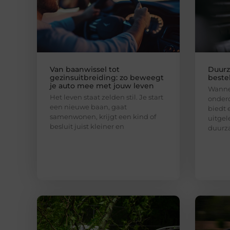
Van baanwissel tot
Duurz
gezinsuitbreiding: zo beweegt
bestel
je auto mee met jouw leven
Wannee
Het leven staat zelden stil. Je start
onderd
een nieuwe baan, gaat
biedt 
samenwonen, krijgt een kind of
uitgel
besluit juist kleiner en
duurz