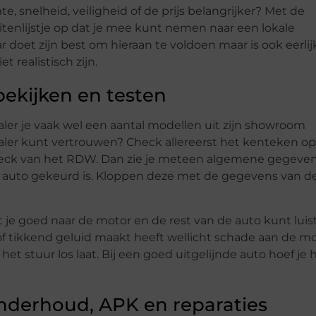
te, snelheid, veiligheid of de prijs belangrijker? Met de
itenlijstje op dat je mee kunt nemen naar een lokale
 doet zijn best om hieraan te voldoen maar is ook eerlij
 realistisch zijn.
bekijken en testen
ealer je vaak wel een aantal modellen uit zijn showroom
aler kunt vertrouwen? Check allereerst het kenteken o
heck van het RDW. Dan zie je meteen algemene gegeven
e auto gekeurd is. Kloppen deze met de gegevens van de
t je goed naar de motor en de rest van de auto kunt luis
d of tikkend geluid maakt heeft wellicht schade aan de mo
 het stuur los laat. Bij een goed uitgelijnde auto hoef je 
onderhoud, APK en reparaties