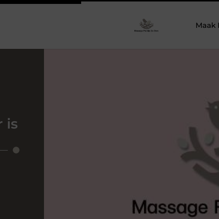
Maak 
 is