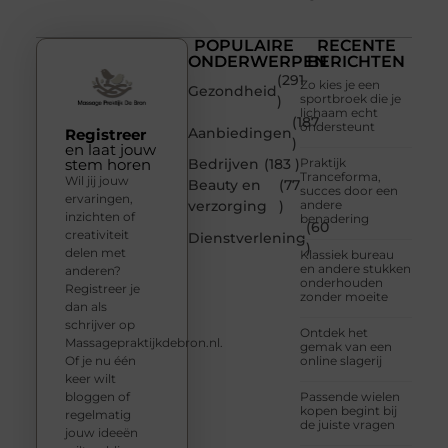
POPULAIRE
RECENTE
ONDERWERPEN
BERICHTEN
(291
Zo kies je een
Gezondheid
sportbroek die je
)
lichaam echt
(187
ondersteunt
Aanbiedingen
Registreer
)
en laat jouw
stem horen
Bedrijven
(183 )
Praktijk
Tranceforma,
Wil jij jouw
Beauty en
(77
succes door een
ervaringen,
verzorging
)
andere
inzichten of
benadering
(60
creativiteit
Dienstverlening
)
delen met
Klassiek bureau
en andere stukken
anderen?
onderhouden
Registreer je
zonder moeite
dan als
schrijver op
Ontdek het
Massagepraktijkdebron.nl.
gemak van een
Of je nu één
online slagerij
keer wilt
bloggen of
Passende wielen
kopen begint bij
regelmatig
de juiste vragen
jouw ideeën