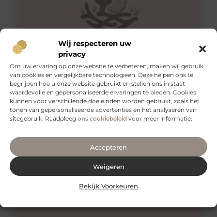
Wij respecteren uw
privacy
Om uw ervaring op onze website te verbeteren, maken wij gebruik
van cookies en vergelijkbare technologieën. Deze helpen ons te
Broodjes bestellen bij broodjes.nl
begrijpen hoe u onze website gebruikt en stellen ons in staat
Broodjes bestellen op kantoor, wie wil dat nu niet?
waardevolle en gepersonaliseerde ervaringen te bieden. Cookies
Iedere morgen je eigen brood smeren, dat is natuurlijk
kunnen voor verschillende doeleinden worden gebruikt, zoals het
ook geen
tonen van gepersonaliseerde advertenties en het analyseren van
sitegebruik. Raadpleeg
ons cookiebeleid
voor meer informatie.
Accepteren
Weigeren
Bekijk Voorkeuren