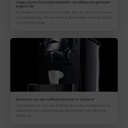
Vegan pure chocolade bestellen: proefbewust genieten
begint hier
Als je kiest voor pure chocolade, kies je voor een intense
smaakbeleving. En wanneer je bovendien waarde hecht
aan plantaardige
De keuze van een koffieleverancier in Zeeland
Het selecteren van een koffieleverancier en specialist in
Zeeland is een beslissing die de kwaliteit van elke kop
koffie die