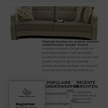
Klassiek bureau en andere stukken
onderhouden zonder moeite
Klassieke meubels zijn gemaakt om
lang mee te gaan, maar een beetje
aandacht houdt ze op hun mooist. Het
goede nieuws is dat een klassiek
bureau of andere stukken van massief
hout verrassend weinig onderhoud
POPULAIRE
RECENTE
ONDERWERPEN
BERICHTEN
(291
Zo kies je een
Gezondheid
sportbroek die je
)
lichaam echt
(187
ondersteunt
Aanbiedingen
Registreer
)
en laat jouw