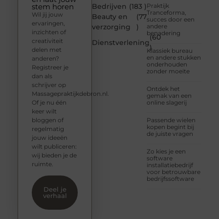
stem horen
Bedrijven
(183 )
Praktijk
Tranceforma,
Wil jij jouw
Beauty en
(77
succes door een
ervaringen,
verzorging
)
andere
inzichten of
benadering
(60
creativiteit
Dienstverlening
)
delen met
Klassiek bureau
en andere stukken
anderen?
onderhouden
Registreer je
zonder moeite
dan als
schrijver op
Ontdek het
Massagepraktijkdebron.nl.
gemak van een
Of je nu één
online slagerij
keer wilt
bloggen of
Passende wielen
kopen begint bij
regelmatig
de juiste vragen
jouw ideeën
wilt publiceren:
Zo kies je een
wij bieden je de
software
ruimte.
installatiebedrijf
voor betrouwbare
bedrijfssoftware
Deel je
verhaal