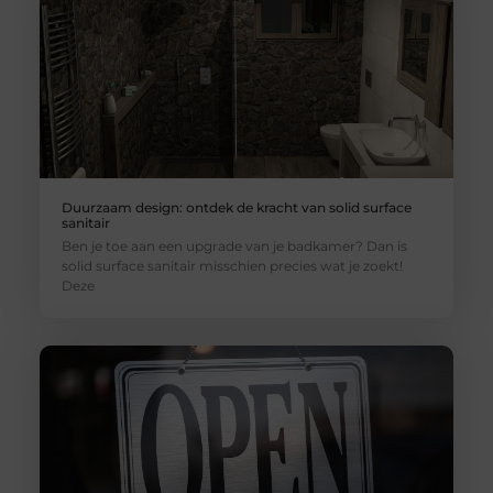
Duurzaam design: ontdek de kracht van solid surface
sanitair
Ben je toe aan een upgrade van je badkamer? Dan is
solid surface sanitair misschien precies wat je zoekt!
Deze