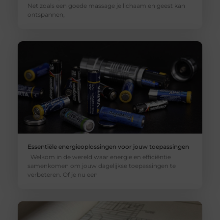
Net zoals een goede massage je lichaam en geest kan
ontspannen,
Essentiële energieoplossingen voor jouw toepassingen
Welkom in de wereld waar energie en efficiëntie
samenkomen om jouw dagelijkse toepassingen te
verbeteren. Of je nu een