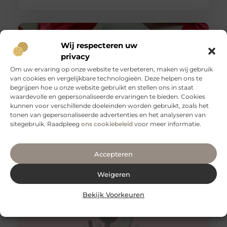
Wij respecteren uw
privacy
Om uw ervaring op onze website te verbeteren, maken wij gebruik
van cookies en vergelijkbare technologieën. Deze helpen ons te
begrijpen hoe u onze website gebruikt en stellen ons in staat
waardevolle en gepersonaliseerde ervaringen te bieden. Cookies
kunnen voor verschillende doeleinden worden gebruikt, zoals het
tonen van gepersonaliseerde advertenties en het analyseren van
sitegebruik. Raadpleeg
ons cookiebeleid
voor meer informatie.
Jouw perfecte verpakking: maatwerk voor iedereen
Of je nu een bedrijf runt of gewoon op zoek bent naar
de perfecte verpakking voor je persoonlijke spullen,
Accepteren
maatwerk
Weigeren
Bekijk Voorkeuren