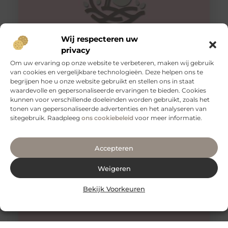
Wij respecteren uw
privacy
Om uw ervaring op onze website te verbeteren, maken wij gebruik
van cookies en vergelijkbare technologieën. Deze helpen ons te
Alles wat je moet weten over faceliftchirurgie
begrijpen hoe u onze website gebruikt en stellen ons in staat
Een facelift, ook bekend als rhytidectomie, is een
waardevolle en gepersonaliseerde ervaringen te bieden. Cookies
chirurgische ingreep die wordt gebruikt om rimpels en
kunnen voor verschillende doeleinden worden gebruikt, zoals het
verslapping van de huid
tonen van gepersonaliseerde advertenties en het analyseren van
sitegebruik. Raadpleeg
ons cookiebeleid
voor meer informatie.
Accepteren
Weigeren
Bekijk Voorkeuren