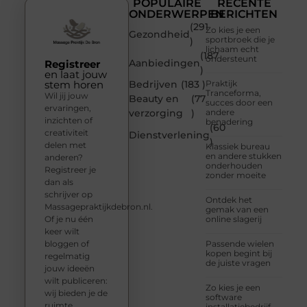
POPULAIRE
RECENTE
ONDERWERPEN
BERICHTEN
(291
Zo kies je een
Gezondheid
sportbroek die je
)
lichaam echt
(187
ondersteunt
Aanbiedingen
Registreer
)
en laat jouw
stem horen
Bedrijven
(183 )
Praktijk
Tranceforma,
Wil jij jouw
Beauty en
(77
succes door een
ervaringen,
verzorging
)
andere
inzichten of
benadering
(60
creativiteit
Dienstverlening
)
delen met
Klassiek bureau
en andere stukken
anderen?
onderhouden
Registreer je
zonder moeite
dan als
schrijver op
Ontdek het
Massagepraktijkdebron.nl.
gemak van een
Of je nu één
online slagerij
keer wilt
bloggen of
Passende wielen
kopen begint bij
regelmatig
de juiste vragen
jouw ideeën
wilt publiceren:
Zo kies je een
wij bieden je de
software
ruimte.
installatiebedrijf