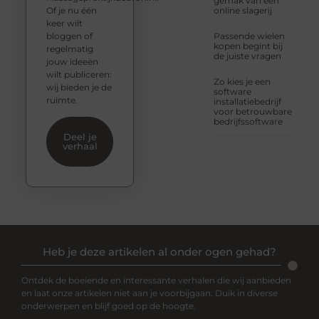
gemak van een
Of je nu één
online slagerij
keer wilt
bloggen of
Passende wielen
kopen begint bij
regelmatig
de juiste vragen
jouw ideeën
wilt publiceren:
Zo kies je een
wij bieden je de
software
ruimte.
installatiebedrijf
voor betrouwbare
bedrijfssoftware
Deel je
verhaal
Heb je deze artikelen al onder ogen gehad?
Ontdek de boeiende en interessante verhalen die wij aanbieden
en laat onze artikelen niet aan je voorbijgaan. Duik in diverse
onderwerpen en blijf goed op de hoogte.