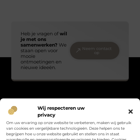
Heb je vragen of
wil
je met ons
samenwerken?
We
Neem contact
staan open voor
op
mooie
ontmoetingen en
nieuwe ideeën.
Over Massage praktijk de bron
Wij respecteren uw
“Teder, echt en met oog voor detail.”
privacy
Massagepraktijkdebron.nl verzamelt blogs over het kleine
Om uw ervaring op onze website te verbeteren, maken wij gebruik
geluk, persoonlijke groei en leven met gevoel. Warme verhalen
van cookies en vergelijkbare technologieën. Deze helpen ons te
die raken en verbinden.
begrijpen hoe u onze website gebruikt en stellen ons in staat
waardevolle en gepersonaliseerde ervaringen te bieden. Cookies