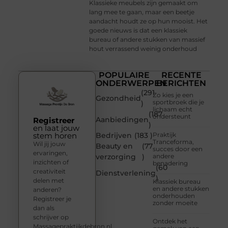
Klassieke meubels zijn gemaakt om
lang mee te gaan, maar een beetje
aandacht houdt ze op hun mooist. Het
goede nieuws is dat een klassiek
bureau of andere stukken van massief
hout verrassend weinig onderhoud
POPULAIRE
RECENTE
ONDERWERPEN
BERICHTEN
(291
Zo kies je een
Gezondheid
sportbroek die je
)
lichaam echt
(187
ondersteunt
Aanbiedingen
Registreer
)
en laat jouw
stem horen
Bedrijven
(183 )
Praktijk
Tranceforma,
Wil jij jouw
Beauty en
(77
succes door een
ervaringen,
verzorging
)
andere
inzichten of
benadering
(60
creativiteit
Dienstverlening
)
delen met
Klassiek bureau
en andere stukken
anderen?
onderhouden
Registreer je
zonder moeite
dan als
schrijver op
Ontdek het
Massagepraktijkdebron.nl.