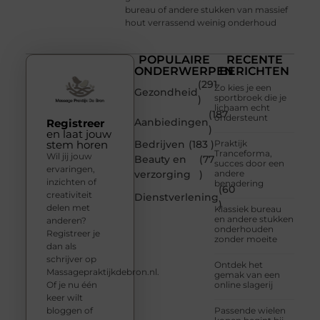
bureau of andere stukken van massief
hout verrassend weinig onderhoud
POPULAIRE
RECENTE
ONDERWERPEN
BERICHTEN
(291
Zo kies je een
Gezondheid
sportbroek die je
)
lichaam echt
(187
ondersteunt
Aanbiedingen
Registreer
)
en laat jouw
stem horen
Bedrijven
(183 )
Praktijk
Tranceforma,
Wil jij jouw
Beauty en
(77
succes door een
ervaringen,
verzorging
)
andere
inzichten of
benadering
(60
creativiteit
Dienstverlening
)
delen met
Klassiek bureau
en andere stukken
anderen?
onderhouden
Registreer je
zonder moeite
dan als
schrijver op
Ontdek het
Massagepraktijkdebron.nl.
gemak van een
Of je nu één
online slagerij
keer wilt
bloggen of
Passende wielen