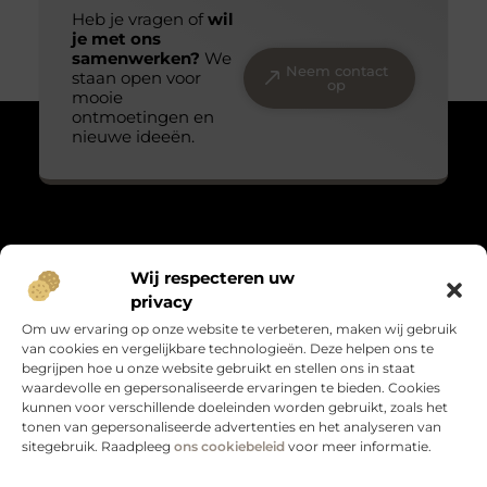
Heb je vragen of
wil
je met ons
samenwerken?
We
Neem contact
staan open voor
op
mooie
ontmoetingen en
nieuwe ideeën.
Over Massage praktijk de bron
Wij respecteren uw
“Teder, echt en met oog voor detail.”
privacy
Massagepraktijkdebron.nl verzamelt blogs over het kleine
Om uw ervaring op onze website te verbeteren, maken wij gebruik
geluk, persoonlijke groei en leven met gevoel. Warme verhalen
van cookies en vergelijkbare technologieën. Deze helpen ons te
die raken en verbinden.
begrijpen hoe u onze website gebruikt en stellen ons in staat
waardevolle en gepersonaliseerde ervaringen te bieden. Cookies
Bericht categorie
kunnen voor verschillende doeleinden worden gebruikt, zoals het
tonen van gepersonaliseerde advertenties en het analyseren van
sitegebruik. Raadpleeg
ons cookiebeleid
voor meer informatie.