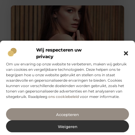
Wij respecteren uw
privacy
Om uw ervaring op onze website te verbeteren, maken wij gebruik
van cookies en vergelijkbare technologieën. Deze helpen ons te
De procedure van een schaamlip correctie
begrijpen hoe u onze website gebruikt en stellen ons in staat
Tegenwoordig maken technologische ontwikkelingen
waardevolle en gepersonaliseerde ervaringen te bieden. Cookies
dat er steeds meer mogelijk is. We kunnen allerlei
kunnen voor verschillende doeleinden worden gebruikt, zoals het
ingrepen en procedures doorlopen om een betere
tonen van gepersonaliseerde advertenties en het analyseren van
sitegebruik. Raadpleeg
ons cookiebeleid
voor meer informatie.
Accepteren
Weigeren