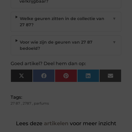
verkrijgbaar?
Welke geuren zitten in de collectie van
▼
27 87?
Voor wie zijn de geuren van 27 87
▼
bedoeld?
Goed artikel? Deel hem dan op:
X
Facebook
Pinterest
LinkedIn
Email
(Twitter)
Tags:
27 87
,
2787
,
parfums
Lees deze
artikelen
voor meer inzicht