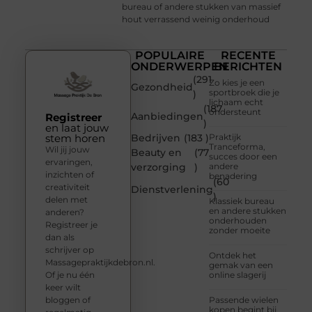
bureau of andere stukken van massief
hout verrassend weinig onderhoud
POPULAIRE
RECENTE
ONDERWERPEN
BERICHTEN
(291
Zo kies je een
Gezondheid
sportbroek die je
)
lichaam echt
(187
ondersteunt
Aanbiedingen
Registreer
)
en laat jouw
stem horen
Bedrijven
(183 )
Praktijk
Tranceforma,
Wil jij jouw
Beauty en
(77
succes door een
ervaringen,
verzorging
)
andere
inzichten of
benadering
(60
creativiteit
Dienstverlening
)
delen met
Klassiek bureau
en andere stukken
anderen?
onderhouden
Registreer je
zonder moeite
dan als
schrijver op
Ontdek het
Massagepraktijkdebron.nl.
gemak van een
Of je nu één
online slagerij
keer wilt
bloggen of
Passende wielen
kopen begint bij