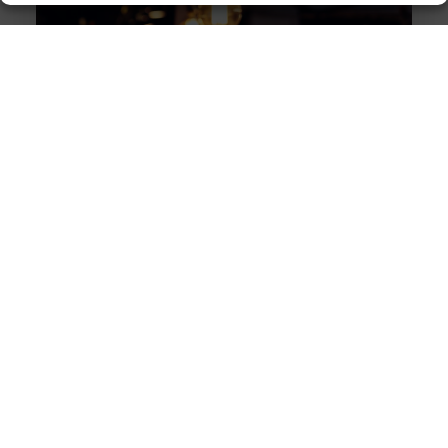
Innovatieve buitenverlichting voor elke tuin
Buitenverlichting is niet alleen praktisch, maar kan ook
een enorme impact hebben op de sfeer en uitstraling
van je tuin.
Warmtepompen: duurzame koeling en verwarming
voor jouw huis
Wat is een warmtepomp? Een warmtepomp is een