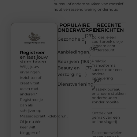
bureau of andere stukken van massief
hout verrassend weinig onderhoud
POPULAIRE
RECENTE
ONDERWERPEN
BERICHTEN
(291
Zo kies je een
Gezondheid
sportbroek die je
)
lichaam echt
(187
ondersteunt
Aanbiedingen
Registreer
)
en laat jouw
stem horen
Bedrijven
(183 )
Praktijk
Tranceforma,
Wil jij jouw
Beauty en
(77
succes door een
ervaringen,
verzorging
)
andere
inzichten of
benadering
(60
creativiteit
Dienstverlening
)
delen met
Klassiek bureau
en andere stukken
anderen?
onderhouden
Registreer je
zonder moeite
dan als
schrijver op
Ontdek het
Massagepraktijkdebron.nl.
gemak van een
Of je nu één
online slagerij
keer wilt
bloggen of
Passende wielen
kopen begint bij