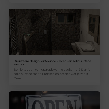
Duurzaam design: ontdek de kracht van solid surface
sanitair
Ben je toe aan een upgrade van je badkamer? Dan is
solid surface sanitair misschien precies wat je zoekt!
Deze