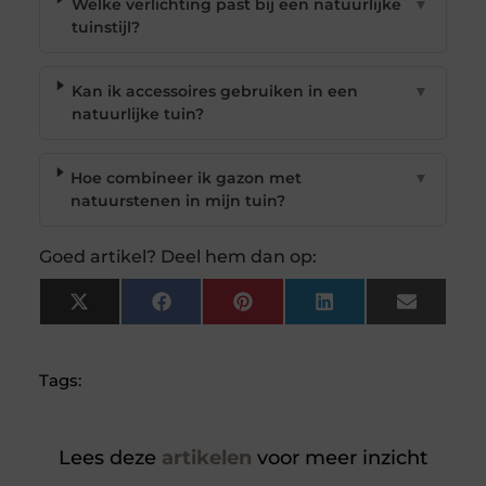
Welke verlichting past bij een natuurlijke
▼
tuinstijl?
Kan ik accessoires gebruiken in een
▼
natuurlijke tuin?
Hoe combineer ik gazon met
▼
natuurstenen in mijn tuin?
Goed artikel? Deel hem dan op:
X
Facebook
Pinterest
LinkedIn
Email
(Twitter)
Tags:
Lees deze
artikelen
voor meer inzicht