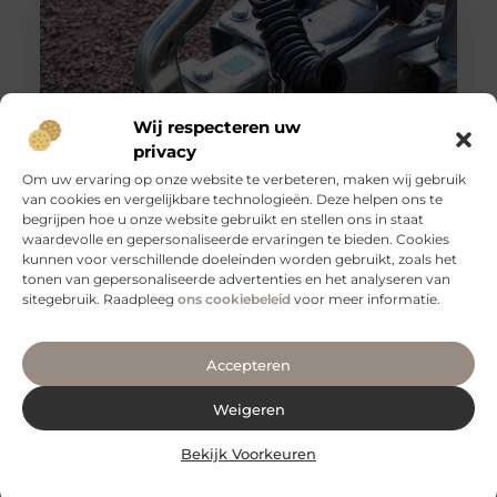
Wij respecteren uw
privacy
Om uw ervaring op onze website te verbeteren, maken wij gebruik
van cookies en vergelijkbare technologieën. Deze helpen ons te
begrijpen hoe u onze website gebruikt en stellen ons in staat
Veilig vervoeren: waarom aanhangernetten onmisbaar
zijn
waardevolle en gepersonaliseerde ervaringen te bieden. Cookies
kunnen voor verschillende doeleinden worden gebruikt, zoals het
Als je regelmatig spullen vervoert met een aanhanger,
tonen van gepersonaliseerde advertenties en het analyseren van
weet je hoe belangrijk het is om je lading veilig en stevig
sitegebruik. Raadpleeg
ons cookiebeleid
voor meer informatie.
Accepteren
Weigeren
Bekijk Voorkeuren