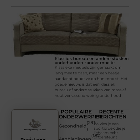
Klassiek bureau en andere stukken
onderhouden zonder moeite
Klassieke meubels zijn gemaakt om
lang mee te gaan, maar een beetje
aandacht houdt ze op hun mooist. Het
goede nieuws is dat een klassiek
bureau of andere stukken van massief
hout verrassend weinig onderhoud
POPULAIRE
RECENTE
ONDERWERPEN
BERICHTEN
(291
Zo kies je een
Gezondheid
sportbroek die je
)
lichaam echt
(187
ondersteunt
Aanbiedingen
Registreer