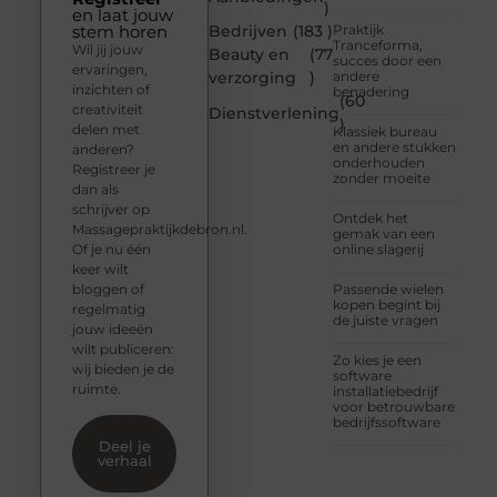
)
en laat jouw
stem horen
Bedrijven
(183 )
Praktijk
Tranceforma,
Wil jij jouw
Beauty en
(77
succes door een
ervaringen,
verzorging
)
andere
inzichten of
benadering
(60
creativiteit
Dienstverlening
)
delen met
Klassiek bureau
en andere stukken
anderen?
onderhouden
Registreer je
zonder moeite
dan als
schrijver op
Ontdek het
Massagepraktijkdebron.nl.
gemak van een
Of je nu één
online slagerij
keer wilt
bloggen of
Passende wielen
kopen begint bij
regelmatig
de juiste vragen
jouw ideeën
wilt publiceren:
Zo kies je een
wij bieden je de
software
ruimte.
installatiebedrijf
voor betrouwbare
bedrijfssoftware
Deel je
verhaal