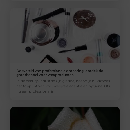
De wereld van professionele ontharing: ontdek de
groothandel voor waxproducten
In de beauty-industrie zijn gladde, haarvrije huidzones
het toppunt van vrouwelijke elegantie en hygiëne. Of u
nu een professional in