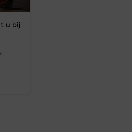
 u bij
an