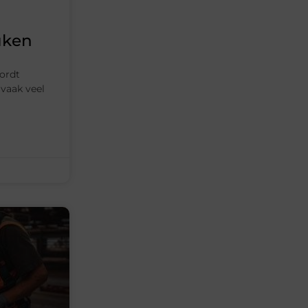
uken
wordt
vaak veel