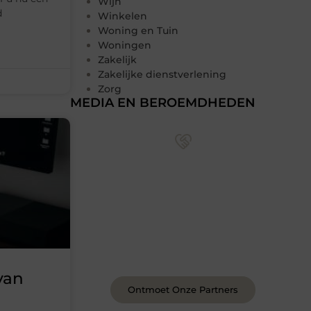
Wijn
d
Winkelen
Woning en Tuin
Woningen
Zakelijk
Zakelijke dienstverlening
Zorg
MEDIA EN BEROEMDHEDEN
Sluit je aan bij een levendige
blogcommunity
Achter elk sterk platform staan sterke
samenwerkingen. Leer onze partners
kennen – organisaties en mensen die
net als wij geloven in de kracht van
verhalen.
van
Ontmoet Onze Partners