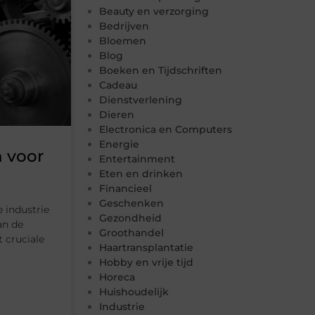
Beauty en verzorging
Bedrijven
Bloemen
Blog
Boeken en Tijdschriften
Cadeau
Dienstverlening
Dieren
Electronica en Computers
Energie
n voor
Entertainment
Eten en drinken
Financieel
Geschenken
 industrie
Gezondheid
an de
Groothandel
 cruciale
Haartransplantatie
Hobby en vrije tijd
Horeca
Huishoudelijk
Industrie