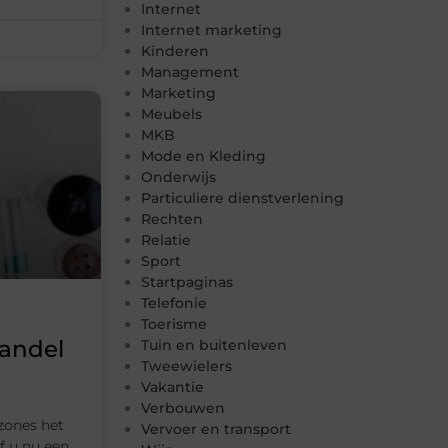
Internet
Internet marketing
Kinderen
Management
Marketing
Meubels
MKB
Mode en Kleding
Onderwijs
Particuliere dienstverlening
Rechten
Relatie
Sport
Startpaginas
Telefonie
Toerisme
handel
Tuin en buitenleven
Tweewielers
Vakantie
Verbouwen
dzones het
Vervoer en transport
f u nu een