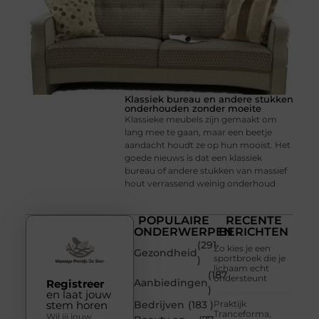
Klassiek bureau en andere stukken
onderhouden zonder moeite
Klassieke meubels zijn gemaakt om
lang mee te gaan, maar een beetje
aandacht houdt ze op hun mooist. Het
goede nieuws is dat een klassiek
bureau of andere stukken van massief
hout verrassend weinig onderhoud
POPULAIRE
RECENTE
ONDERWERPEN
BERICHTEN
(291
Zo kies je een
Gezondheid
sportbroek die je
)
lichaam echt
(187
ondersteunt
Aanbiedingen
Registreer
)
en laat jouw
stem horen
Bedrijven
(183 )
Praktijk
Tranceforma,
Wil jij jouw