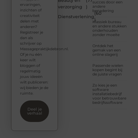
Beauty en
(77
succes door een
ervaringen,
verzorging
)
andere
inzichten of
benadering
(60
creativiteit
Dienstverlening
)
delen met
Klassiek bureau
en andere stukken
anderen?
onderhouden
Registreer je
zonder moeite
dan als
schrijver op
Ontdek het
Massagepraktijkdebron.nl.
gemak van een
Of je nu één
online slagerij
keer wilt
bloggen of
Passende wielen
kopen begint bij
regelmatig
de juiste vragen
jouw ideeën
wilt publiceren:
Zo kies je een
wij bieden je de
software
ruimte.
installatiebedrijf
voor betrouwbare
bedrijfssoftware
Deel je
verhaal