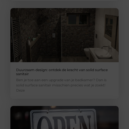
Duurzaam design: ontdek de kracht van solid surface
sanitair
Ben je toe aan een upgrade van je badkamer? Dan is
solid surface sanitair misschien precies wat je zoekt!
Deze