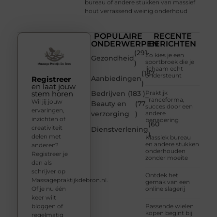
bureau of andere stukken van massief
hout verrassend weinig onderhoud
POPULAIRE
RECENTE
ONDERWERPEN
BERICHTEN
(291
Zo kies je een
Gezondheid
sportbroek die je
)
lichaam echt
(187
ondersteunt
Aanbiedingen
Registreer
)
en laat jouw
stem horen
Bedrijven
(183 )
Praktijk
Tranceforma,
Wil jij jouw
Beauty en
(77
succes door een
ervaringen,
verzorging
)
andere
inzichten of
benadering
(60
creativiteit
Dienstverlening
)
delen met
Klassiek bureau
en andere stukken
anderen?
onderhouden
Registreer je
zonder moeite
dan als
schrijver op
Ontdek het
Massagepraktijkdebron.nl.
gemak van een
Of je nu één
online slagerij
keer wilt
bloggen of
Passende wielen
kopen begint bij
regelmatig