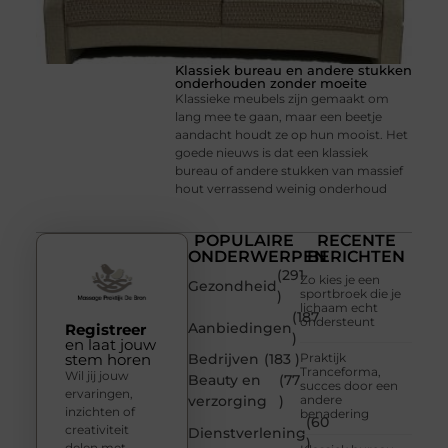
Klassiek bureau en andere stukken
onderhouden zonder moeite
Klassieke meubels zijn gemaakt om
lang mee te gaan, maar een beetje
aandacht houdt ze op hun mooist. Het
goede nieuws is dat een klassiek
bureau of andere stukken van massief
hout verrassend weinig onderhoud
POPULAIRE
RECENTE
ONDERWERPEN
BERICHTEN
(291
Zo kies je een
Gezondheid
sportbroek die je
)
lichaam echt
(187
ondersteunt
Aanbiedingen
Registreer
)
en laat jouw
stem horen
Bedrijven
(183 )
Praktijk
Tranceforma,
Wil jij jouw
Beauty en
(77
succes door een
ervaringen,
verzorging
)
andere
inzichten of
benadering
(60
creativiteit
Dienstverlening
)
delen met