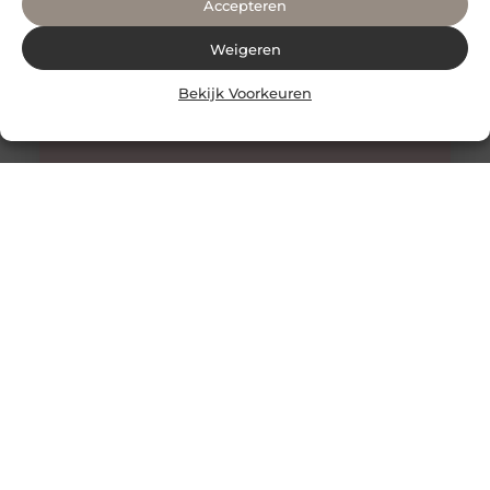
Accepteren
Weigeren
Bekijk Voorkeuren
Geniet van een heerlijke massage in Hengelo
Wil je even tot rust komen en genieten van een heerlijke
massage in Hengelo. Boek dan een massage bij ons