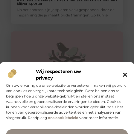
blijven sporten
Na het sporten zijn je spieren vaak gespannen, door de
inspanning die je maakt bij de trainingen. Zo kun je
Wij respecteren uw
privacy
Om uw ervaring op onze website te verbeteren, maken wij gebruik
van cookies en vergelijkbare technologieën. Deze helpen ons te
Ontspan met een massage Hilversum
begrijpen hoe u onze website gebruikt en stellen ons in staat
waardevolle en gepersonaliseerde ervaringen te bieden. Cookies
Een massage Hilversum kan je de ontspanning bieden
kunnen voor verschillende doeleinden worden gebruikt, zoals het
die jij nodig hebt. Heb je veel stress op het werk, heb
tonen van gepersonaliseerde advertenties en het analyseren van
sitegebruik. Raadpleeg
ons cookiebeleid
voor meer informatie.