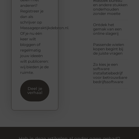
Klassiek bureau
en andere stukken
anderen?
onderhouden
Registreer je
zonder moeite
dan als
schrijver op
Ontdek het
Massagepraktijkdebron.nl.
gemak van een
Of je nu één
online slagerij
keer wilt
bloggen of
Passende wielen
kopen begint bij
regelmatig
de juiste vragen
jouw ideeën
wilt publiceren:
Zo kies je een
wij bieden je de
software
ruimte.
installatiebedrijf
voor betrouwbare
bedrijfssoftware
Deel je
verhaal
Heb je deze artikelen al onder ogen gehad?