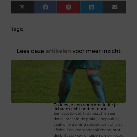
X
Facebook
Pinterest
LinkedIn
Email
(Twitter)
Tags:
Lees deze
artikelen
voor meer inzicht
Zo kies je een sportbroek die je
lichaam echt ondersteunt
Een sportbroek lijkt misschien een
detail, maar in de praktijk bepaalt hij
vaak of je training soepel voelt of juist
afleidt. Een knellende tailleband, stof
die blijft plakken of pijpen die omhoog