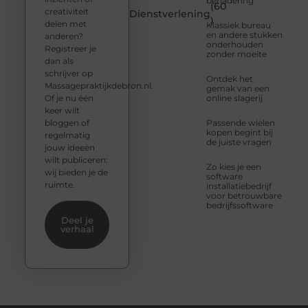
benadering
(60
creativiteit
Dienstverlening
)
delen met
Klassiek bureau
en andere stukken
anderen?
onderhouden
Registreer je
zonder moeite
dan als
schrijver op
Ontdek het
Massagepraktijkdebron.nl.
gemak van een
Of je nu één
online slagerij
keer wilt
bloggen of
Passende wielen
kopen begint bij
regelmatig
de juiste vragen
jouw ideeën
wilt publiceren:
Zo kies je een
wij bieden je de
software
ruimte.
installatiebedrijf
voor betrouwbare
bedrijfssoftware
Deel je
verhaal