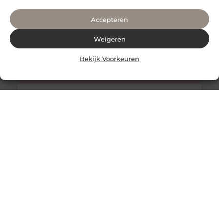
Accepteren
Weigeren
Bekijk Voorkeuren
Chinese massage Breda geeft je de kans om kennis te
maken met de Chinese geneeskunde.
Heb je altijd al eens een Chinese massage willen
hebben? Dan ben je bij Chinese massage Breda aan het
juiste