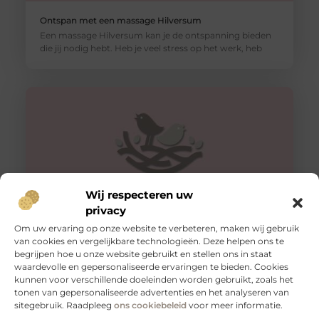
Ontspan met een massage Hilversum
Een massage Hilversum kan je de ontspanning bieden
die jij nodig hebt. Heb je veel stress op het werk, heb
Wij respecteren uw
privacy
Om uw ervaring op onze website te verbeteren, maken wij gebruik
Geniet van een heerlijke massage in Hengelo
van cookies en vergelijkbare technologieën. Deze helpen ons te
begrijpen hoe u onze website gebruikt en stellen ons in staat
Wil je even tot rust komen en genieten van een heerlijke
waardevolle en gepersonaliseerde ervaringen te bieden. Cookies
massage in Hengelo. Boek dan een massage bij ons
kunnen voor verschillende doeleinden worden gebruikt, zoals het
tonen van gepersonaliseerde advertenties en het analyseren van
sitegebruik. Raadpleeg
ons cookiebeleid
voor meer informatie.