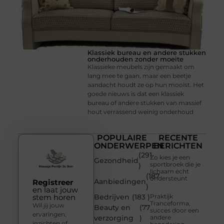
Klassiek bureau en andere stukken
onderhouden zonder moeite
Klassieke meubels zijn gemaakt om
lang mee te gaan, maar een beetje
aandacht houdt ze op hun mooist. Het
goede nieuws is dat een klassiek
bureau of andere stukken van massief
hout verrassend weinig onderhoud
POPULAIRE
RECENTE
ONDERWERPEN
BERICHTEN
(291
Zo kies je een
Gezondheid
sportbroek die je
)
lichaam echt
(187
ondersteunt
Aanbiedingen
Registreer
)
en laat jouw
stem horen
Bedrijven
(183 )
Praktijk
Tranceforma,
Wil jij jouw
Beauty en
(77
succes door een
ervaringen,
verzorging
)
andere
inzichten of