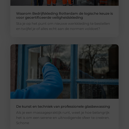
Waarom Bedrijfskleding Rotterdam de logische keuze is
voor gecertificeerde veiligheidskleding
Sta je op het punt om nieuwe werkkleding te bestellen
en twijfel je of alles echt aan de normen voldoet?
De kunst en techniek van professionele glasbewassing
Als je een massagepraktijk runt, weet je hoe belangrijk
het is om een serene en uitnodigende sfeer te creëren.
Schone