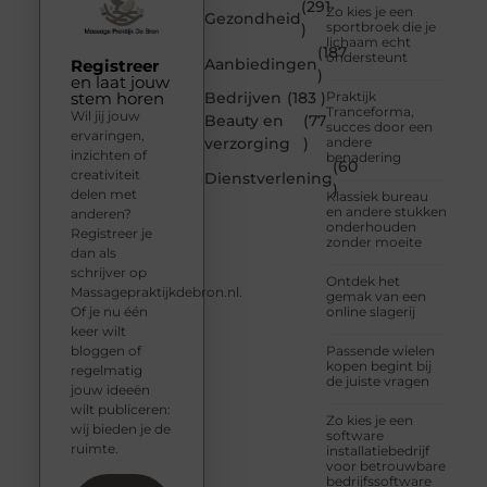
(291
Zo kies je een
Gezondheid
sportbroek die je
)
lichaam echt
(187
ondersteunt
Aanbiedingen
Registreer
)
en laat jouw
stem horen
Bedrijven
(183 )
Praktijk
Tranceforma,
Wil jij jouw
Beauty en
(77
succes door een
ervaringen,
verzorging
)
andere
inzichten of
benadering
(60
creativiteit
Dienstverlening
)
delen met
Klassiek bureau
en andere stukken
anderen?
onderhouden
Registreer je
zonder moeite
dan als
schrijver op
Ontdek het
Massagepraktijkdebron.nl.
gemak van een
Of je nu één
online slagerij
keer wilt
bloggen of
Passende wielen
kopen begint bij
regelmatig
de juiste vragen
jouw ideeën
wilt publiceren:
Zo kies je een
wij bieden je de
software
ruimte.
installatiebedrijf
voor betrouwbare
bedrijfssoftware