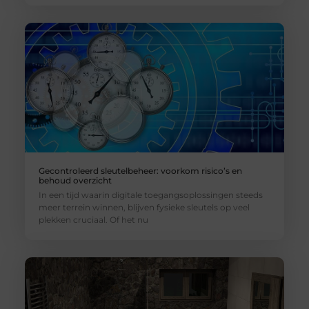
Gecontroleerd sleutelbeheer: voorkom risico’s en
behoud overzicht
In een tijd waarin digitale toegangsoplossingen steeds
meer terrein winnen, blijven fysieke sleutels op veel
plekken cruciaal. Of het nu