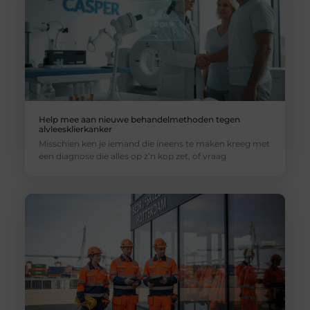
Help mee aan nieuwe behandelmethoden tegen
alvleesklierkanker
Misschien ken je iemand die ineens te maken kreeg met
een diagnose die alles op z’n kop zet, of vraag