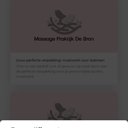
Jouw perfecte verpakking: maatwerk voor iedereen
Of je nu een bedrijf runt of gewoon op zoek bent naar
de perfecte verpakking voor je persoonlijke spullen,
maatwerk