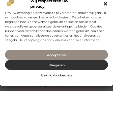
Wij respecteren uw
privacy
Om uw ervaring op onze website te verbeteren, maken wij gebruik
van cookies en vergelijkbare technologieën. Deze helpen ons te
begrijpen hoe u onze website gebruikt en stellen ons in staat
Veilig vervoeren: waarom aanhangernetten onmisbaar
zijn
waardevolle en gepersonaliseerde ervaringen te bieden. Cookies
kunnen voor verschillende doeleinden worden gebruikt, zoals het
Als je regelmatig spullen vervoert met een aanhanger,
tonen van gepersonaliseerde advertenties en het analyseren van
weet je hoe belangrijk het is om je lading veilig en stevig
sitegebruik. Raadpleeg
ons cookiebeleid
voor meer informatie.
Accepteren
Weigeren
Bekijk Voorkeuren
Innovatieve buitenverlichting voor elke tuin
Buitenverlichting is niet alleen praktisch, maar kan ook