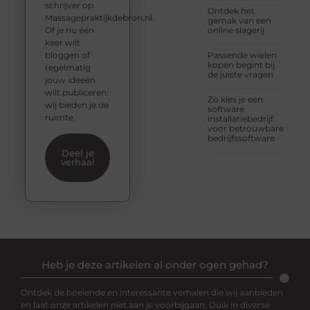
schrijver op
Ontdek het
Massagepraktijkdebron.nl.
gemak van een
Of je nu één
online slagerij
keer wilt
bloggen of
Passende wielen
kopen begint bij
regelmatig
de juiste vragen
jouw ideeën
wilt publiceren:
Zo kies je een
wij bieden je de
software
ruimte.
installatiebedrijf
voor betrouwbare
bedrijfssoftware
Deel je
verhaal
Heb je deze artikelen al onder ogen gehad?
Ontdek de boeiende en interessante verhalen die wij aanbieden
en laat onze artikelen niet aan je voorbijgaan. Duik in diverse