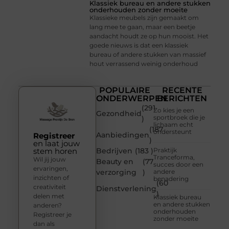
Klassiek bureau en andere stukken
onderhouden zonder moeite
Klassieke meubels zijn gemaakt om
lang mee te gaan, maar een beetje
aandacht houdt ze op hun mooist. Het
goede nieuws is dat een klassiek
bureau of andere stukken van massief
hout verrassend weinig onderhoud
POPULAIRE
RECENTE
ONDERWERPEN
BERICHTEN
(291
Zo kies je een
Gezondheid
sportbroek die je
)
lichaam echt
(187
ondersteunt
Aanbiedingen
Registreer
)
en laat jouw
stem horen
Bedrijven
(183 )
Praktijk
Tranceforma,
Wil jij jouw
Beauty en
(77
succes door een
ervaringen,
verzorging
)
andere
inzichten of
benadering
(60
creativiteit
Dienstverlening
)
delen met
Klassiek bureau
en andere stukken
anderen?
onderhouden
Registreer je
zonder moeite
dan als