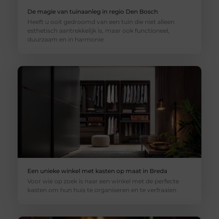
De magie van tuinaanleg in regio Den Bosch
Heeft u ooit gedroomd van een tuin die niet alleen
esthetisch aantrekkelijk is, maar ook functioneel,
duurzaam en in harmonie
Een unieke winkel met kasten op maat in Breda
Voor wie op zoek is naar een winkel met de perfecte
kasten om hun huis te organiseren en te verfraaien