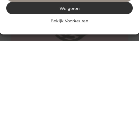
Weigeren
Bekijk Voorkeuren
Isoleer je kruipruimte in Apeldoorn met P&L
Vloerisolatie
Als je in Apeldoorn woont en op zoek bent naar isolatie
van je kruipruimte, zoek dan niet verder dan P&L