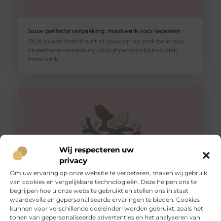
Jouw perfecte verpakking: maatwerk voor iedereen
Of je nu een bedrijf runt of gewoon op zoek bent naar
de perfecte verpakking voor je persoonlijke spullen,
maatwerk
Wij respecteren uw
privacy
Om uw ervaring op onze website te verbeteren, maken wij gebruik
van cookies en vergelijkbare technologieën. Deze helpen ons te
begrijpen hoe u onze website gebruikt en stellen ons in staat
Veilig vervoeren: waarom aanhangernetten onmisbaar
zijn
waardevolle en gepersonaliseerde ervaringen te bieden. Cookies
kunnen voor verschillende doeleinden worden gebruikt, zoals het
Als je regelmatig spullen vervoert met een aanhanger,
tonen van gepersonaliseerde advertenties en het analyseren van
weet je hoe belangrijk het is om je lading veilig en stevig