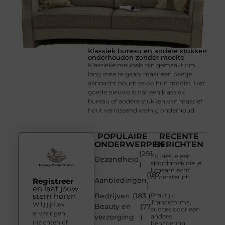
Klassiek bureau en andere stukken
onderhouden zonder moeite
Klassieke meubels zijn gemaakt om
lang mee te gaan, maar een beetje
aandacht houdt ze op hun mooist. Het
goede nieuws is dat een klassiek
bureau of andere stukken van massief
hout verrassend weinig onderhoud
POPULAIRE
RECENTE
ONDERWERPEN
BERICHTEN
(291
Zo kies je een
Gezondheid
sportbroek die je
)
lichaam echt
(187
ondersteunt
Aanbiedingen
Registreer
)
en laat jouw
stem horen
Bedrijven
(183 )
Praktijk
Tranceforma,
Wil jij jouw
Beauty en
(77
succes door een
ervaringen,
verzorging
)
andere
inzichten of
benadering