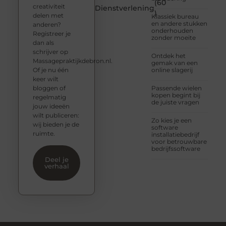
(60
creativiteit
Dienstverlening
)
delen met
Klassiek bureau
en andere stukken
anderen?
onderhouden
Registreer je
zonder moeite
dan als
schrijver op
Ontdek het
Massagepraktijkdebron.nl.
gemak van een
Of je nu één
online slagerij
keer wilt
bloggen of
Passende wielen
kopen begint bij
regelmatig
de juiste vragen
jouw ideeën
wilt publiceren:
Zo kies je een
wij bieden je de
software
ruimte.
installatiebedrijf
voor betrouwbare
bedrijfssoftware
Deel je
verhaal