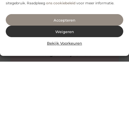
sitegebruik. Raadpleeg
ons cookiebeleid
voor meer informatie.
Accepteren
Weigeren
Bekijk Voorkeuren
Innovatieve buitenverlichting voor elke tuin
Buitenverlichting is niet alleen praktisch, maar kan ook
een enorme impact hebben op de sfeer en uitstraling
van je tuin.