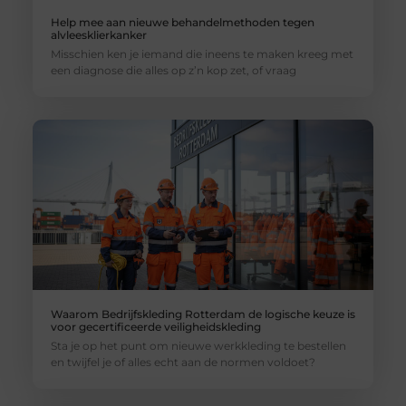
Help mee aan nieuwe behandelmethoden tegen
alvleesklierkanker
Misschien ken je iemand die ineens te maken kreeg met
een diagnose die alles op z’n kop zet, of vraag
Waarom Bedrijfskleding Rotterdam de logische keuze is
voor gecertificeerde veiligheidskleding
Sta je op het punt om nieuwe werkkleding te bestellen
en twijfel je of alles echt aan de normen voldoet?