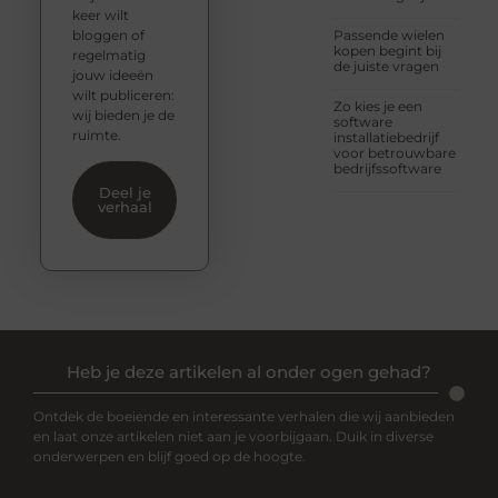
keer wilt
bloggen of
Passende wielen
kopen begint bij
regelmatig
de juiste vragen
jouw ideeën
wilt publiceren:
Zo kies je een
wij bieden je de
software
ruimte.
installatiebedrijf
voor betrouwbare
bedrijfssoftware
Deel je
verhaal
Heb je deze artikelen al onder ogen gehad?
Ontdek de boeiende en interessante verhalen die wij aanbieden
en laat onze artikelen niet aan je voorbijgaan. Duik in diverse
onderwerpen en blijf goed op de hoogte.