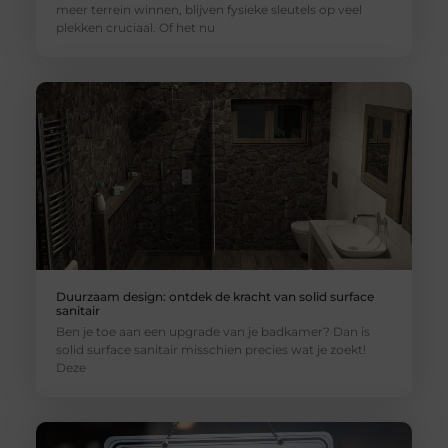
meer terrein winnen, blijven fysieke sleutels op veel
plekken cruciaal. Of het nu
Duurzaam design: ontdek de kracht van solid surface
sanitair
Ben je toe aan een upgrade van je badkamer? Dan is
solid surface sanitair misschien precies wat je zoekt!
Deze