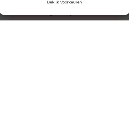
Bekijk Voorkeuren
Innovatieve buitenverlichting voor elke tuin
Buitenverlichting is niet alleen praktisch, maar kan ook
een enorme impact hebben op de sfeer en uitstraling
van je tuin.
Warmtepompen: duurzame koeling en verwarming