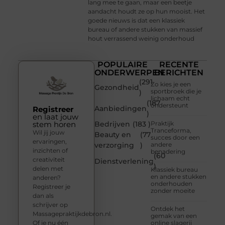
lang mee te gaan, maar een beetje
aandacht houdt ze op hun mooist. Het
goede nieuws is dat een klassiek
bureau of andere stukken van massief
hout verrassend weinig onderhoud
POPULAIRE
RECENTE
ONDERWERPEN
BERICHTEN
(291
Zo kies je een
Gezondheid
sportbroek die je
)
lichaam echt
(187
ondersteunt
Aanbiedingen
Registreer
)
en laat jouw
stem horen
Bedrijven
(183 )
Praktijk
Tranceforma,
Wil jij jouw
Beauty en
(77
succes door een
ervaringen,
verzorging
)
andere
inzichten of
benadering
(60
creativiteit
Dienstverlening
)
delen met
Klassiek bureau
en andere stukken
anderen?
onderhouden
Registreer je
zonder moeite
dan als
schrijver op
Ontdek het
Massagepraktijkdebron.nl.
gemak van een
Of je nu één
online slagerij