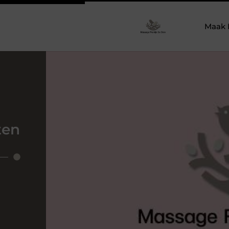
Maak 
ten