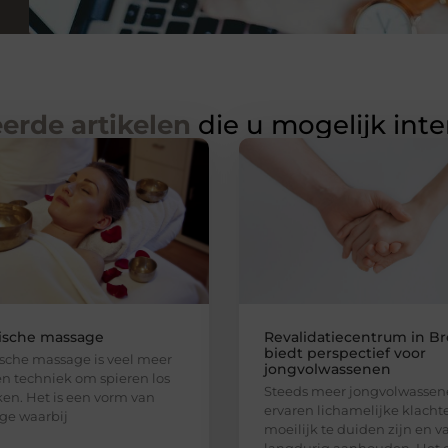
erde artikelen
die u mogelijk int
tische massage
Revalidatiecentrum in B
biedt perspectief voor
ische massage is veel meer
jongvolwassenen
n techniek om spieren los
Steeds meer jongvolwasse
en. Het is een vorm van
ervaren lichamelijke klacht
ge waarbij
moeilijk te duiden zijn en v