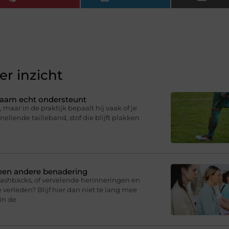
r inzicht
ichaam echt ondersteunt
 maar in de praktijk bepaalt hij vaak of je
knellende tailleband, stof die blijft plakken
 een andere benadering
lashbacks, of vervelende herinneringen en
 verleden? Blijf hier dan niet te lang mee
in de