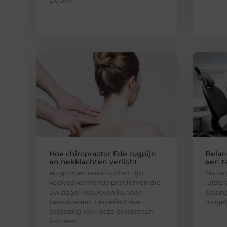
De één
Hoe chiropractor Ede rugpijn
Belan
en nekklachten verlicht
een t
Rugpijn en nekklachten zijn
Als ta
veelvoorkomende problemen die
juiste
uw dagelijkse leven kunnen
belang
beïnvloeden. Een effectieve
mogeli
oplossing voor deze problemen
kan een