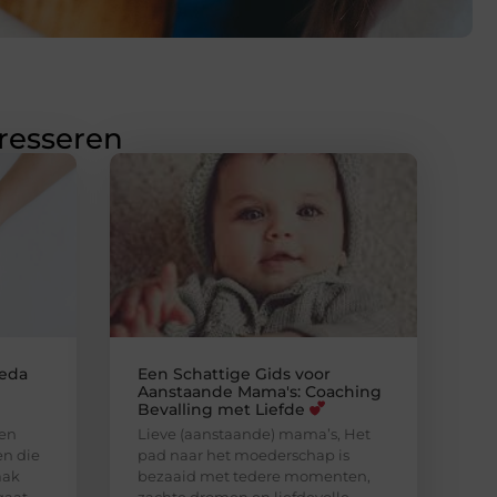
eresseren
reda
Een Schattige Gids voor
Aanstaande Mama's: Coaching
Bevalling met Liefde
nen
Lieve (aanstaande) mama’s, Het
en die
pad naar het moederschap is
aak
bezaaid met tedere momenten,