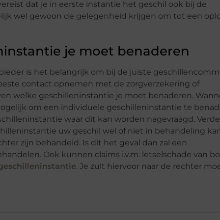
eist dat je in eerste instantie het geschil ook bij de
ijk wel gewoon de gelegenheid krijgen om tot een opl
ninstantie je moet benaderen
eder is het belangrijk om bij de juiste geschillencomm
t beste contact opnemen met de zorgverzekering of
ven welke geschilleninstantie je moet benaderen. Wann
 mogelijk om een individuele geschilleninstantie te benad
schilleninstantie waar dit kan worden nagevraagd. Verder
hilleninstantie uw geschil wel of niet in behandeling ka
ter zijn behandeld. Is dit het geval dan zal een
ehandelen. Ook kunnen claims i.v.m. letselschade van b
geschilleninstantie
. Je zult hiervoor naar de rechter m