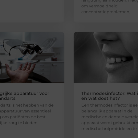
langdurig aanhouden. Het 
om vermoeidheid,
concentratieproblemen,
grijke apparatuur voor
Thermodesinfector: Wat i
andarts
en wat doet het?
ndarts is het hebben van de
Een thermodesinfector is e
 apparatuur van essentieel
belangrijk apparaat in de
 om patiënten de best
medische en dentale wereld
jke zorg te bieden.
apparaat wordt gebruikt o
medische hulpmiddelen te