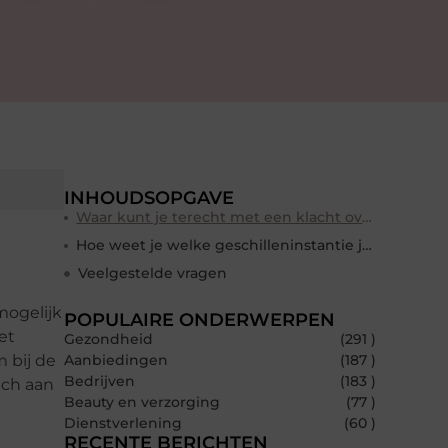
INHOUDSOPGAVE
Waar kunt je terecht met een klacht over je zorgverlener
Hoe weet je welke geschilleninstantie je moet benaderen
Veelgestelde vragen
mogelijk
POPULAIRE ONDERWERPEN
et
Gezondheid
(291 )
n
bij de
Aanbiedingen
(187 )
Bedrijven
(183 )
ich aan
Beauty en verzorging
(77 )
Dienstverlening
(60 )
RECENTE BERICHTEN