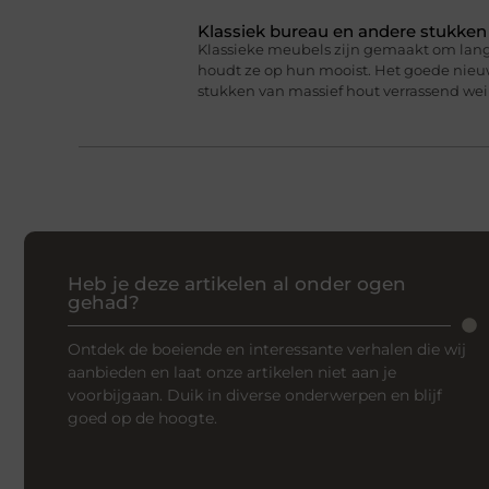
Klassiek bureau en andere stukke
Klassieke meubels zijn gemaakt om lan
houdt ze op hun mooist. Het goede nieuw
stukken van massief hout verrassend we
Heb je deze artikelen al onder ogen
gehad?
Ontdek de boeiende en interessante verhalen die wij
aanbieden en laat onze artikelen niet aan je
voorbijgaan. Duik in diverse onderwerpen en blijf
goed op de hoogte.