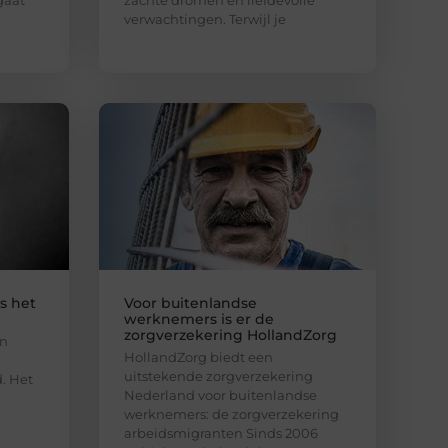
gaat
zachte dromen en liefdevolle
verwachtingen. Terwijl je
s het
Voor buitenlandse
werknemers is er de
zorgverzekering HollandZorg
en
HollandZorg biedt een
uitstekende zorgverzekering
. Het
Nederland voor buitenlandse
m
werknemers: de zorgverzekering
arbeidsmigranten Sinds 2006