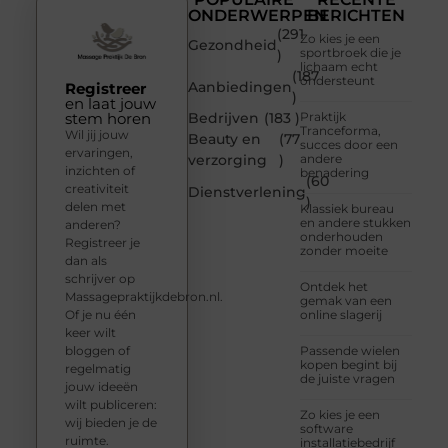
ONDERWERPEN
BERICHTEN
(291
Zo kies je een
Gezondheid
sportbroek die je
)
lichaam echt
(187
ondersteunt
Aanbiedingen
Registreer
)
en laat jouw
stem horen
Bedrijven
(183 )
Praktijk
Tranceforma,
Wil jij jouw
Beauty en
(77
succes door een
ervaringen,
verzorging
)
andere
inzichten of
benadering
(60
creativiteit
Dienstverlening
)
delen met
Klassiek bureau
en andere stukken
anderen?
onderhouden
Registreer je
zonder moeite
dan als
schrijver op
Ontdek het
Massagepraktijkdebron.nl.
gemak van een
Of je nu één
online slagerij
keer wilt
bloggen of
Passende wielen
kopen begint bij
regelmatig
de juiste vragen
jouw ideeën
wilt publiceren:
Zo kies je een
wij bieden je de
software
ruimte.
installatiebedrijf