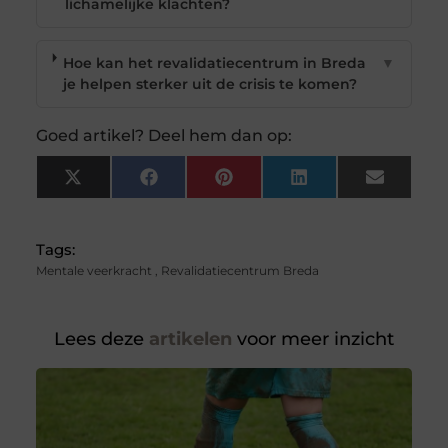
lichamelijke klachten?
Hoe kan het revalidatiecentrum in Breda
▼
je helpen sterker uit de crisis te komen?
Goed artikel? Deel hem dan op:
X
Facebook
Pinterest
LinkedIn
Email
(Twitter)
Tags:
Mentale veerkracht
,
Revalidatiecentrum Breda
Lees deze
artikelen
voor meer inzicht