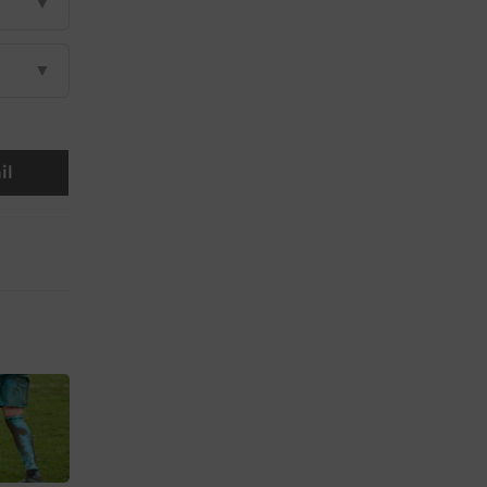
▼
▼
il