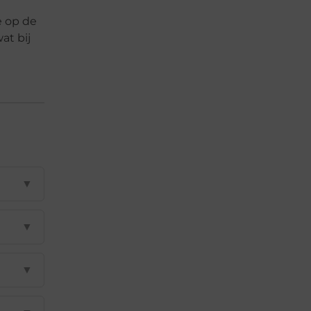
e op de
at bij
▼
▼
▼