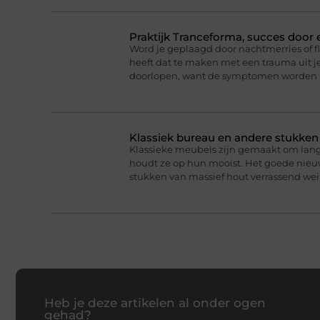
Praktijk Tranceforma, succes door
Word je geplaagd door nachtmerries of f
heeft dat te maken met een trauma uit je
doorlopen, want de symptomen worden 
Klassiek bureau en andere stukke
Klassieke meubels zijn gemaakt om lan
houdt ze op hun mooist. Het goede nieuw
stukken van massief hout verrassend we
Heb je deze artikelen al onder ogen
gehad?