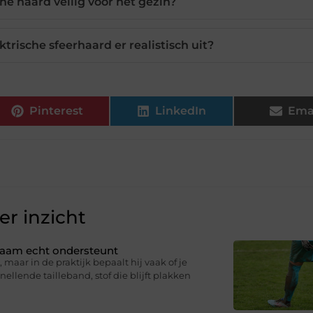
che haard veilig voor het gezin?
trische sfeerhaard er realistisch uit?
Pinterest
LinkedIn
Ema
r inzicht
ichaam echt ondersteunt
 maar in de praktijk bepaalt hij vaak of je
knellende tailleband, stof die blijft plakken