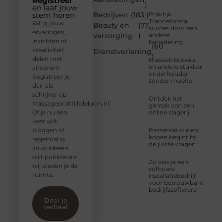
Registreer
)
en laat jouw
stem horen
Bedrijven
(183 )
Praktijk
Tranceforma,
Wil jij jouw
Beauty en
(77
succes door een
ervaringen,
verzorging
)
andere
inzichten of
benadering
(60
creativiteit
Dienstverlening
)
delen met
Klassiek bureau
en andere stukken
anderen?
onderhouden
Registreer je
zonder moeite
dan als
schrijver op
Ontdek het
Massagepraktijkdebron.nl.
gemak van een
Of je nu één
online slagerij
keer wilt
bloggen of
Passende wielen
kopen begint bij
regelmatig
de juiste vragen
jouw ideeën
wilt publiceren:
Zo kies je een
wij bieden je de
software
ruimte.
installatiebedrijf
voor betrouwbare
bedrijfssoftware
Deel je
verhaal