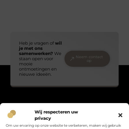
Heb je vragen of
wil
je met ons
samenwerken?
We
Neem contact
staan open voor
op
mooie
ontmoetingen en
nieuwe ideeën.
Over Massage praktijk de bron
Wij respecteren uw
“Teder, echt en met oog voor detail.”
privacy
Massagepraktijkdebron.nl verzamelt blogs over het kleine
Om uw ervaring op onze website te verbeteren, maken wij gebruik
geluk, persoonlijke groei en leven met gevoel. Warme verhalen