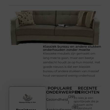
Klassiek bureau en andere stukken
onderhouden zonder moeite
Klassieke meubels zijn gemaakt om
lang mee te gaan, maar een beetje
aandacht houdt ze op hun mooist. Het
goede nieuws is dat een klassiek
bureau of andere stukken van massief
hout verrassend weinig onderhoud
POPULAIRE
RECENTE
ONDERWERPEN
BERICHTEN
(291
Zo kies je een
Gezondheid
sportbroek die je
)
lichaam echt
(187
ondersteunt
Aanbiedingen