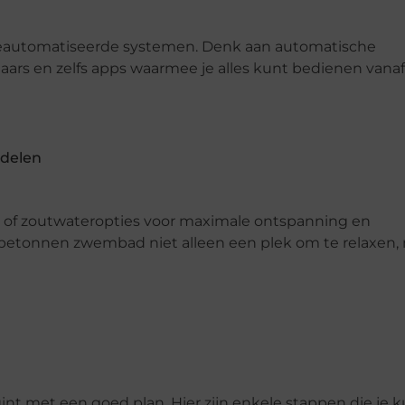
eautomatiseerde systemen. Denk aan automatische
rs en zelfs apps waarmee je alles kunt bedienen vanaf
rdelen
ts of zoutwateropties voor maximale ontspanning en
etonnen zwembad niet alleen een plek om te relaxen,
nt met een goed plan. Hier zijn enkele stappen die je 