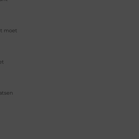
oot moet
et
aatsen