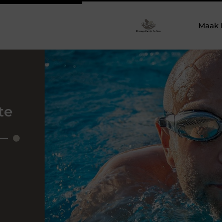
Maak 
te