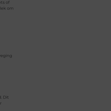
ts of
plek om
rweging
. Dit
r