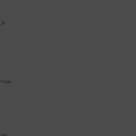
 je
 maar
kunt