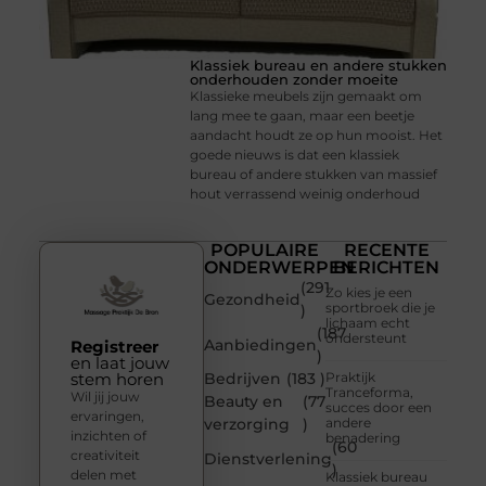
Klassiek bureau en andere stukken
onderhouden zonder moeite
Klassieke meubels zijn gemaakt om
lang mee te gaan, maar een beetje
aandacht houdt ze op hun mooist. Het
goede nieuws is dat een klassiek
bureau of andere stukken van massief
hout verrassend weinig onderhoud
POPULAIRE
RECENTE
ONDERWERPEN
BERICHTEN
(291
Zo kies je een
Gezondheid
sportbroek die je
)
lichaam echt
(187
ondersteunt
Aanbiedingen
Registreer
)
en laat jouw
stem horen
Bedrijven
(183 )
Praktijk
Tranceforma,
Wil jij jouw
Beauty en
(77
succes door een
ervaringen,
verzorging
)
andere
inzichten of
benadering
(60
creativiteit
Dienstverlening
)
delen met
Klassiek bureau