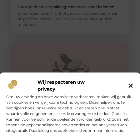
Jouw perfecte verpakking: maatwerk voor iedereen
Of je nu een bedrijf runt of gewoon op zoek bent naar
de perfecte verpakking voor je persoonlijke spullen,
maatwerk
Wij respecteren uw
privacy
Om uw ervaring op onze website te verbeteren, maken wij gebruik
van cookies en vergelijkbare technologieën. Deze helpen ons te
begrijpen hoe u onze website gebruikt en stellen ons in staat
Veilig vervoeren: waarom aanhangernetten onmisbaar
zijn
waardevolle en gepersonaliseerde ervaringen te bieden. Cookies
kunnen voor verschillende doeleinden worden gebruikt, zoals het
Als je regelmatig spullen vervoert met een aanhanger,
tonen van gepersonaliseerde advertenties en het analyseren van
weet je hoe belangrijk het is om je lading veilig en stevig
sitegebruik. Raadpleeg
ons cookiebeleid
voor meer informatie.