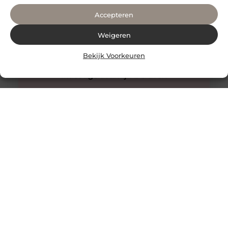
Accepteren
Weigeren
Bekijk Voorkeuren
Innovatieve buitenverlichting voor elke tuin
Buitenverlichting is niet alleen praktisch, maar kan ook
een enorme impact hebben op de sfeer en uitstraling
van je tuin.