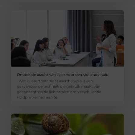
Ontdek de kracht van laser voor een stralende huid
Wat is lasertherapie? Lasertherapie is een
geavanceerde techniek die gebruik maakt van
geconcentreerde lichtstralen om verschillende
huidproblemen aan te