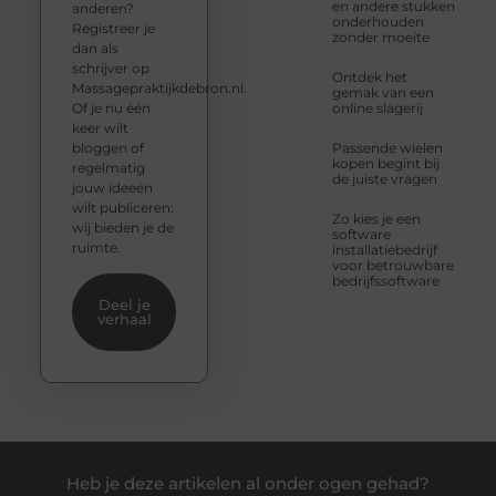
en andere stukken
anderen?
onderhouden
Registreer je
zonder moeite
dan als
schrijver op
Ontdek het
Massagepraktijkdebron.nl.
gemak van een
Of je nu één
online slagerij
keer wilt
bloggen of
Passende wielen
kopen begint bij
regelmatig
de juiste vragen
jouw ideeën
wilt publiceren:
Zo kies je een
wij bieden je de
software
ruimte.
installatiebedrijf
voor betrouwbare
bedrijfssoftware
Deel je
verhaal
Heb je deze artikelen al onder ogen gehad?