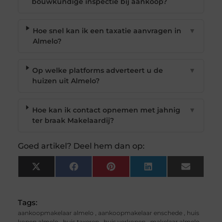
bouwkundige inspectie bij aankoop?
Hoe snel kan ik een taxatie aanvragen in
▼
Almelo?
Op welke platforms adverteert u de
▼
huizen uit Almelo?
Hoe kan ik contact opnemen met jahnig
▼
ter braak Makelaardij?
Goed artikel? Deel hem dan op:
X
Facebook
Pinterest
LinkedIn
Email
(Twitter)
Tags:
aankoopmakelaar almelo
,
aankoopmakelaar enschede
,
huis
kopen almelo
,
huis taxeren
,
huis verkopen
,
makelaar almelo
,