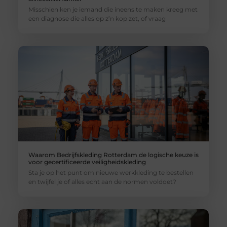
Misschien ken je iemand die ineens te maken kreeg met
een diagnose die alles op z’n kop zet, of vraag
Waarom Bedrijfskleding Rotterdam de logische keuze is
voor gecertificeerde veiligheidskleding
Sta je op het punt om nieuwe werkkleding te bestellen
en twijfel je of alles echt aan de normen voldoet?