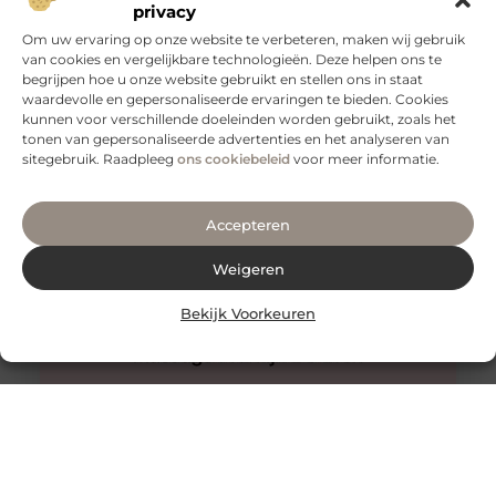
privacy
Om uw ervaring op onze website te verbeteren, maken wij gebruik
van cookies en vergelijkbare technologieën. Deze helpen ons te
begrijpen hoe u onze website gebruikt en stellen ons in staat
Veilig vervoeren: waarom aanhangernetten onmisbaar
zijn
waardevolle en gepersonaliseerde ervaringen te bieden. Cookies
kunnen voor verschillende doeleinden worden gebruikt, zoals het
Als je regelmatig spullen vervoert met een aanhanger,
tonen van gepersonaliseerde advertenties en het analyseren van
weet je hoe belangrijk het is om je lading veilig en stevig
sitegebruik. Raadpleeg
ons cookiebeleid
voor meer informatie.
Accepteren
Weigeren
Bekijk Voorkeuren
Innovatieve buitenverlichting voor elke tuin
Buitenverlichting is niet alleen praktisch, maar kan ook
een enorme impact hebben op de sfeer en uitstraling