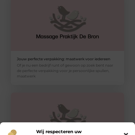
Jouw perfecte verpakking: maatwerk voor iedereen
Of je nu een bedrijf runt of gewoon op zoek bent naar
de perfecte verpakking voor je persoonlijke spullen,
maatwerk
Wij respecteren uw