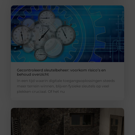
Gecontroleerd sleutelbeheer: voorkom risico’s en
behoud overzicht
In een tijd waarin digitale toegangsoplossingen steeds
meer terrein winnen, blijven fysieke sleutels op veel
plekken cruciaal. Of het nu