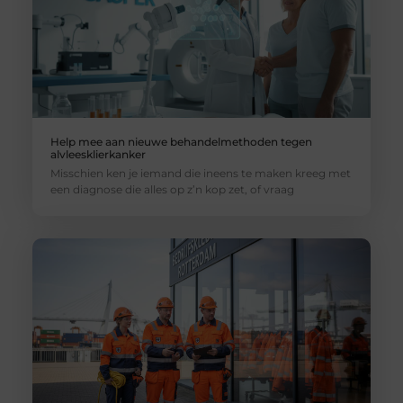
Help mee aan nieuwe behandelmethoden tegen
alvleesklierkanker
Misschien ken je iemand die ineens te maken kreeg met
een diagnose die alles op z’n kop zet, of vraag