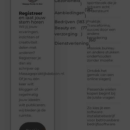
Gezondheid
sportbroek die je
)
lichaam echt
(187
ondersteunt
Aanbiedingen
Registreer
)
en laat jouw
stem horen
Bedrijven
(183 )
Praktijk
Tranceforma,
Wil jij jouw
Beauty en
(77
succes door een
ervaringen,
verzorging
)
andere
inzichten of
benadering
(60
creativiteit
Dienstverlening
)
delen met
Klassiek bureau
en andere stukken
anderen?
onderhouden
Registreer je
zonder moeite
dan als
schrijver op
Ontdek het
Massagepraktijkdebron.nl.
gemak van een
Of je nu één
online slagerij
keer wilt
bloggen of
Passende wielen
kopen begint bij
regelmatig
de juiste vragen
jouw ideeën
wilt publiceren:
Zo kies je een
wij bieden je de
software
ruimte.
installatiebedrijf
voor betrouwbare
bedrijfssoftware