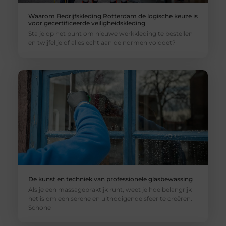
Waarom Bedrijfskleding Rotterdam de logische keuze is
voor gecertificeerde veiligheidskleding
Sta je op het punt om nieuwe werkkleding te bestellen
en twijfel je of alles echt aan de normen voldoet?
De kunst en techniek van professionele glasbewassing
Als je een massagepraktijk runt, weet je hoe belangrijk
het is om een serene en uitnodigende sfeer te creëren.
Schone