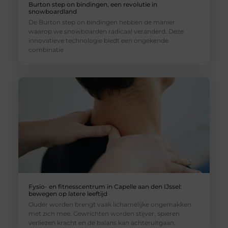
Burton step on bindingen, een revolutie in
snowboardland
De Burton step on bindingen hebben de manier
waarop we snowboarden radicaal veranderd. Deze
innovatieve technologie biedt een ongekende
combinatie
Fysio- en fitnesscentrum in Capelle aan den IJssel:
bewegen op latere leeftijd
Ouder worden brengt vaak lichamelijke ongemakken
met zich mee. Gewrichten worden stijver, spieren
verliezen kracht en de balans kan achteruitgaan.