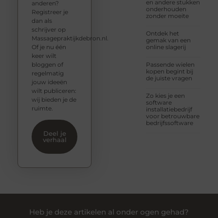
en andere stukken
anderen?
onderhouden
Registreer je
zonder moeite
dan als
schrijver op
Ontdek het
Massagepraktijkdebron.nl.
gemak van een
Of je nu één
online slagerij
keer wilt
bloggen of
Passende wielen
kopen begint bij
regelmatig
de juiste vragen
jouw ideeën
wilt publiceren:
Zo kies je een
wij bieden je de
software
ruimte.
installatiebedrijf
voor betrouwbare
bedrijfssoftware
Deel je
verhaal
Heb je deze artikelen al onder ogen gehad?