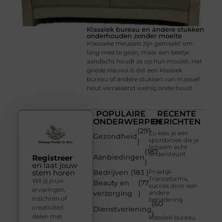
Klassiek bureau en andere stukken
onderhouden zonder moeite
Klassieke meubels zijn gemaakt om
lang mee te gaan, maar een beetje
aandacht houdt ze op hun mooist. Het
goede nieuws is dat een klassiek
bureau of andere stukken van massief
hout verrassend weinig onderhoud
POPULAIRE
RECENTE
ONDERWERPEN
BERICHTEN
(291
Zo kies je een
Gezondheid
sportbroek die je
)
lichaam echt
(187
ondersteunt
Aanbiedingen
Registreer
)
en laat jouw
stem horen
Bedrijven
(183 )
Praktijk
Tranceforma,
Wil jij jouw
Beauty en
(77
succes door een
ervaringen,
verzorging
)
andere
inzichten of
benadering
(60
creativiteit
Dienstverlening
)
delen met
Klassiek bureau