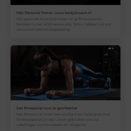
Mijn Personal Trainer: www.body2coach.nl
Een gezonde levensstijl leiden en je fitnessdoelen
bereiken is niet altijd eenvoudig. Soms hebben we wat
extra motivatie en begeleiding
Een fitnessmat voor je sportkamer
Een fitnessmat is een eenvoudig maar belangrijk stuk
fitnessapparatuur dat u kunt gebruiken om uw
oefeningen comfortabeler en veiliger te