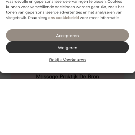
Nijkerk
waardevolle en gepersonaliseerde ervaringen te bieden. Cookies
kunnen voor verschillende doeleinden worden gebruikt, zoals het
Afslanken doe je natuurlijk niet zomaar, hiervoor
tonen van gepersonaliseerde advertenties en het analyseren van
schakel je de hulp in van deze sportschool in Nijkerk.
sitegebruik. Raadpleeg
ons cookiebeleid
voor meer informatie.
M&M The Next
Accepteren
Weigeren
Bekijk Voorkeuren
De complete gids voor pre-workout supplementen
Pre-workout supplementen zijn ontworpen om vóór
een training te worden ingenomen om de intensiteit en
duur van de training te