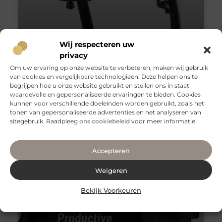
Wij respecteren uw
privacy
Om uw ervaring op onze website te verbeteren, maken wij gebruik
van cookies en vergelijkbare technologieën. Deze helpen ons te
begrijpen hoe u onze website gebruikt en stellen ons in staat
Een hometrainer kopen kan snel
waardevolle en gepersonaliseerde ervaringen te bieden. Cookies
en gemakkelijk
kunnen voor verschillende doeleinden worden gebruikt, zoals het
tonen van gepersonaliseerde advertenties en het analyseren van
Denkt u wellicht dat een hometrainer kopen een
sitegebruik. Raadpleeg
ons cookiebeleid
voor meer informatie.
lastige taak is? Dat is het niet. Een hometrainer kunt
u eenvoudig aanschaffen. Bij Hometrainer.nl kunt u
Accepteren
Sport
Weigeren
Geen Reacties
Bekijk Voorkeuren