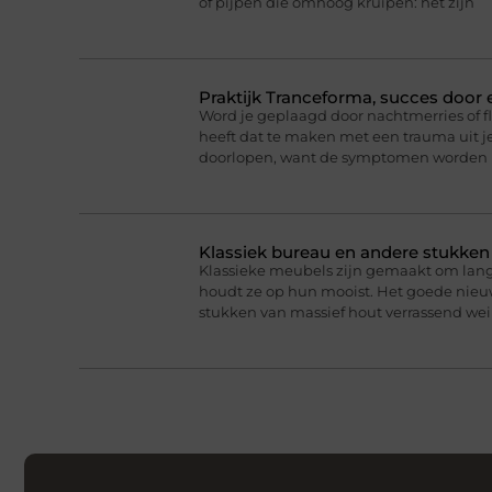
of pijpen die omhoog kruipen: het zijn
Praktijk Tranceforma, succes door
Word je geplaagd door nachtmerries of f
heeft dat te maken met een trauma uit je
doorlopen, want de symptomen worden 
Klassiek bureau en andere stukke
Klassieke meubels zijn gemaakt om lan
houdt ze op hun mooist. Het goede nieuw
stukken van massief hout verrassend we