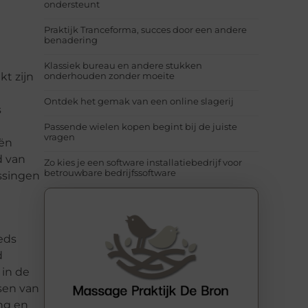
ondersteunt
Praktijk Tranceforma, succes door een andere
benadering
Klassiek bureau en andere stukken
kt zijn
onderhouden zonder moeite
Ontdek het gemak van een online slagerij
s
Passende wielen kopen begint bij de juiste
vragen
eën
d van
Zo kies je een software installatiebedrijf voor
betrouwbare bedrijfssoftware
ssingen
eds
d
 in de
sen van
ing en