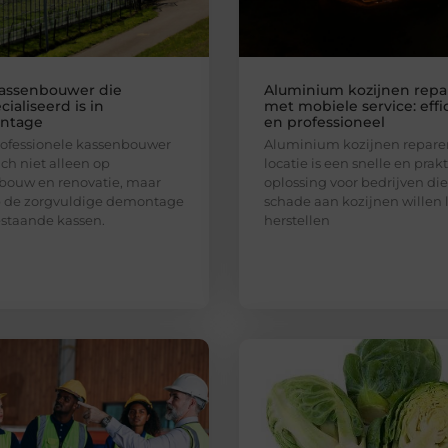
assenbouwer die
Aluminium kozijnen repa
ialiseerd is in
met mobiele service: effi
ntage
en professioneel
ofessionele kassenbouwer
Aluminium kozijnen repare
ich niet alleen op
locatie is een snelle en prak
bouw en renovatie, maar
oplossing voor bedrijven die
p de zorgvuldige demontage
schade aan kozijnen willen 
staande kassen.
herstellen