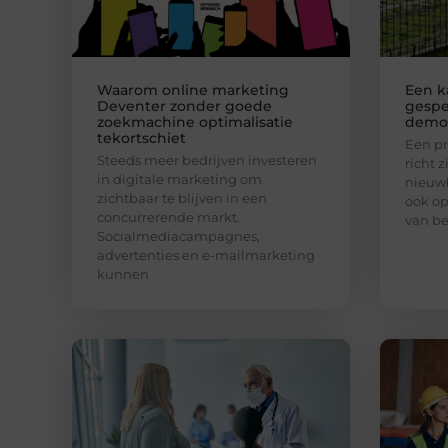
Waarom online marketing
Een k
Deventer zonder goede
gespec
zoekmachine optimalisatie
demo
tekortschiet
Een pr
Steeds meer bedrijven investeren
richt z
in digitale marketing om
nieuw
zichtbaar te blijven in een
ook o
concurrerende markt.
van be
Socialmediacampagnes,
advertenties en e-mailmarketing
kunnen