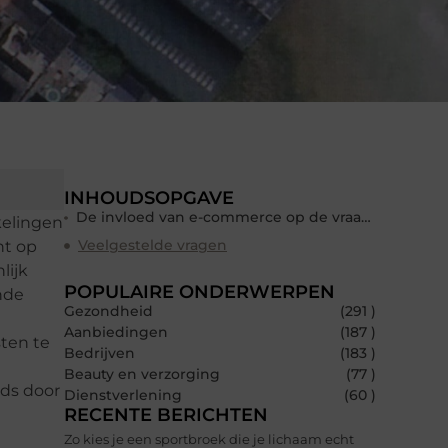
INHOUDSOPGAVE
De invloed van e-commerce op de vraag naar moderne bedrijfshallen
kelingen
Veelgestelde vragen
ht op
lijk
POPULAIRE ONDERWERPEN
nde
Gezondheid
(291 )
Aanbiedingen
(187 )
ten te
Bedrijven
(183 )
Beauty en verzorging
(77 )
ds door
Dienstverlening
(60 )
RECENTE BERICHTEN
Zo kies je een sportbroek die je lichaam echt