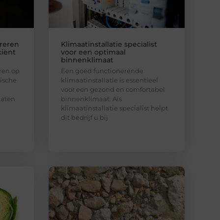
reren
Klimaatinstallatie specialist
ciënt
voor een optimaal
binnenklimaat
ren op
Een goed functionerende
tische
klimaatinstallatie is essentieel
voor een gezond en comfortabel
laten
binnenklimaat. Als
klimaatinstallatie specialist helpt
dit bedrijf u bij