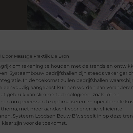
 Door Massage Praktijk De Bron
langrijk om rekening te houden met de trends en ontwik
en. Systeembouw bedrijfshallen zijn steeds vaker geric
tegratie. In de toekomst zullen bedrijfshallen waarschijn
t ze eenvoudig aangepast kunnen worden aan verandere
et gebruik van slimme technologieën, zoals IoT en
men om processen te optimaliseren en operationele kos
l thema, met meer aandacht voor energie-efficiënte
en. Systeem Loodsen Bouw B.V. speelt in op deze tren
klaar zijn voor de toekomst.