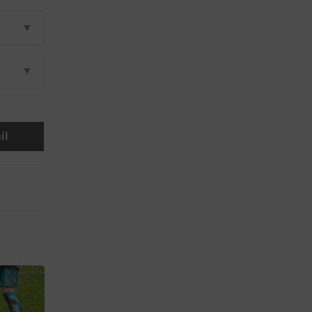
▼
▼
il