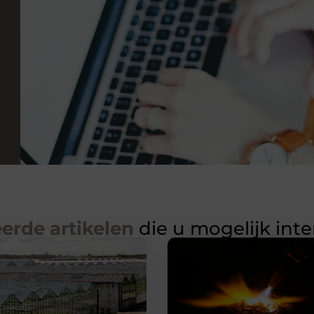
erde artikelen
die u mogelijk int