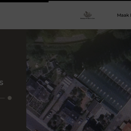
Maak 
s