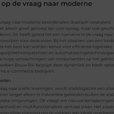
 op de vraag naar moderne
raag naar moderne bedrijfshallen drastisch veranderd.
 alleen groot genoeg zijn voor opslag, maar ook geschi
eren. Dit heeft geleid tot een toename in de vraag naar
ntworpen voor deze eisen. Bij het plaatsen van een lood
 het best kan worden benut voor efficiënte logistieke
magazijnbeheersystemen en automatiseringstechnologi
 de hoge verwachtingen van consumenten op het gebie
oodsen Bouw B.V. begrijpt deze dynamiek en biedt oplo
rne e-commerce bedrijven.
bieden
g naar snelle leveringen, wordt stadslogistiek een ste
niet langer alleen in industriële gebieden buiten de sta
elijke omgevingen. Dit vraagt om nieuwe benaderingen
theid en multifunctionaliteit centraal staan. Het plaat
zorgvuldige planning om te voldoen aan lokale regelgev