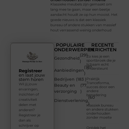
Klassieke meubels zijn gemaakt om
lang mee te gaan, maar een beetje
aandacht houdt ze op hun mooist. Het
goede nieuws is dat een klassiek
bureau of andere stukken van massief
hout verrassend weinig onderhoud
POPULAIRE
RECENTE
ONDERWERPEN
BERICHTEN
(291
Zo kies je een
Gezondheid
sportbroek die je
)
lichaam echt
(187
ondersteunt
Aanbiedingen
Registreer
)
en laat jouw
stem horen
Bedrijven
(183 )
Praktijk
Tranceforma,
Wil jij jouw
Beauty en
(77
succes door een
ervaringen,
verzorging
)
andere
inzichten of
benadering
(60
creativiteit
Dienstverlening
)
delen met
Klassiek bureau
en andere stukken
anderen?
onderhouden
Registreer je
zonder moeite
dan als
schrijver op
Ontdek het