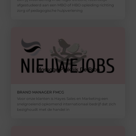
afgestudeerd aan een MBO of HBO opleiding richting
zorg of pedagogische hulpverlening
BRAND MANAGER FMCG
Voor onze klanten is Hayes Sales en Marketing een
snelgroeiend opkomend internationaal bedrijf dat zich
bezighoudt met de handel in