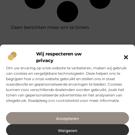
Geen berichten meer om te tonen
Wij respecteren uw
privacy
Om uw ervaring op onze website te verbeteren, maken wij gebruik
van cookies en vergelijkbare technologieën. Deze helpen ons te
begrijpen hoe u onze website gebruikt en stellen ons in staat
Heb je vragen of
wil
waardevolle en gepersonaliseerde ervaringen te bieden. Cookies
je met ons
kunnen voor verschillende doeleinden worden gebruikt, zoals het
samenwerken?
We
Neem contact
tonen van gepersonaliseerde advertenties en het analyseren van
staan open voor
op
sitegebruik. Raadpleeg
ons cookiebeleid
voor meer informatie.
mooie
ontmoetingen en
nieuwe ideeën.
Accepteren
Weigeren