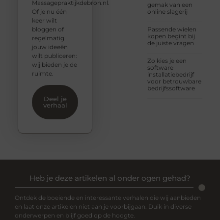
Massagepraktijkdebron.nl.
gemak van een
Of je nu één
online slagerij
keer wilt
bloggen of
Passende wielen
kopen begint bij
regelmatig
de juiste vragen
jouw ideeën
wilt publiceren:
Zo kies je een
wij bieden je de
software
ruimte.
installatiebedrijf
voor betrouwbare
bedrijfssoftware
Deel je
verhaal
Heb je deze artikelen al onder ogen gehad?
Ontdek de boeiende en interessante verhalen die wij aanbieden
en laat onze artikelen niet aan je voorbijgaan. Duik in diverse
onderwerpen en blijf goed op de hoogte.