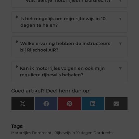
Wat leert je motorrijles in Dordrecht?
▼
Is het mogelijk om mijn rijbewijs in 10
▼
dagen te halen?
Welke ervaring hebben de instructeurs
▼
bij Rijschool AIR?
Kan ik motorrijles volgen en ook mijn
▼
reguliere rijbewijs behalen?
Goed artikel? Deel hem dan op:
X
Facebook
Pinterest
LinkedIn
Email
(Twitter)
Tags:
Motorrijles Dordrecht
,
Rijbewijs in 10 dagen Dordrecht