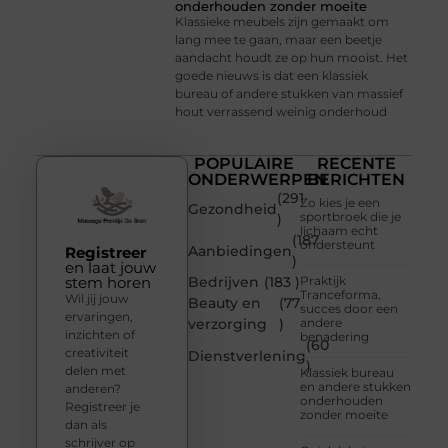
onderhouden zonder moeite
Klassieke meubels zijn gemaakt om
lang mee te gaan, maar een beetje
aandacht houdt ze op hun mooist. Het
goede nieuws is dat een klassiek
bureau of andere stukken van massief
hout verrassend weinig onderhoud
POPULAIRE
RECENTE
ONDERWERPEN
BERICHTEN
(291
Zo kies je een
Gezondheid
sportbroek die je
)
lichaam echt
(187
ondersteunt
Aanbiedingen
Registreer
)
en laat jouw
stem horen
Bedrijven
(183 )
Praktijk
Tranceforma,
Wil jij jouw
Beauty en
(77
succes door een
ervaringen,
verzorging
)
andere
inzichten of
benadering
(60
creativiteit
Dienstverlening
)
delen met
Klassiek bureau
en andere stukken
anderen?
onderhouden
Registreer je
zonder moeite
dan als
schrijver op