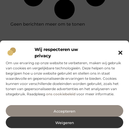
Geen berichten meer om te tonen
Wij respecteren uw
privacy
Om uw ervaring op onze website te verbeteren, maken wij gebruik
van cookies en vergelijkbare technologieën. Deze helpen ons te
begrijpen hoe u onze website gebruikt en stellen ons in staat
Heb je vragen of
wil
waardevolle en gepersonaliseerde ervaringen te bieden. Cookies
je met ons
kunnen voor verschillende doeleinden worden gebruikt, zoals het
samenwerken?
We
Neem contact
tonen van gepersonaliseerde advertenties en het analyseren van
staan open voor
op
sitegebruik. Raadpleeg
ons cookiebeleid
voor meer informatie.
mooie
ontmoetingen en
nieuwe ideeën.
Accepteren
Weigeren