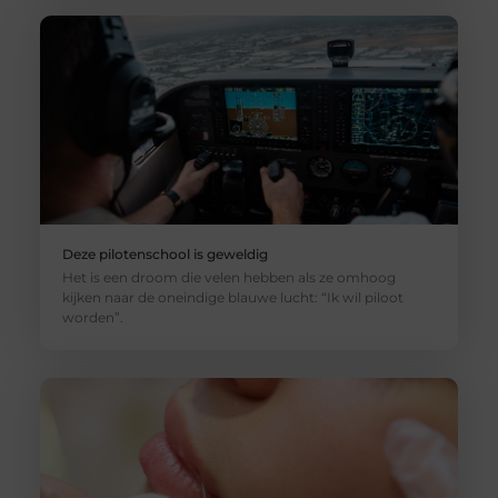
Deze pilotenschool is geweldig
Het is een droom die velen hebben als ze omhoog
kijken naar de oneindige blauwe lucht: “Ik wil piloot
worden”.