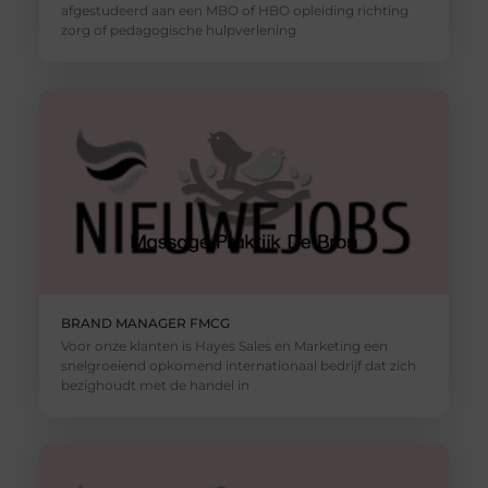
afgestudeerd aan een MBO of HBO opleiding richting
zorg of pedagogische hulpverlening
BRAND MANAGER FMCG
Voor onze klanten is Hayes Sales en Marketing een
snelgroeiend opkomend internationaal bedrijf dat zich
bezighoudt met de handel in