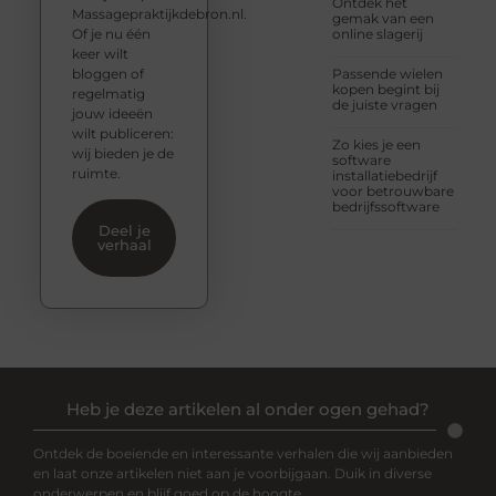
Ontdek het
Massagepraktijkdebron.nl.
gemak van een
Of je nu één
online slagerij
keer wilt
bloggen of
Passende wielen
kopen begint bij
regelmatig
de juiste vragen
jouw ideeën
wilt publiceren:
Zo kies je een
wij bieden je de
software
ruimte.
installatiebedrijf
voor betrouwbare
bedrijfssoftware
Deel je
verhaal
Heb je deze artikelen al onder ogen gehad?
Ontdek de boeiende en interessante verhalen die wij aanbieden
en laat onze artikelen niet aan je voorbijgaan. Duik in diverse
onderwerpen en blijf goed op de hoogte.