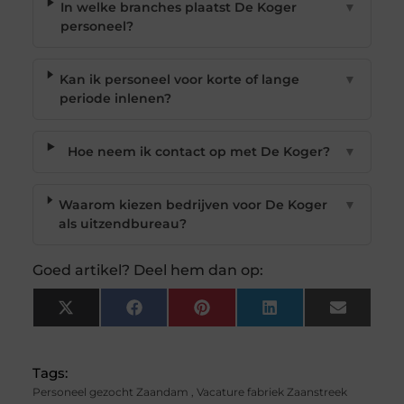
In welke branches plaatst De Koger
▼
personeel?
Kan ik personeel voor korte of lange
▼
periode inlenen?
Hoe neem ik contact op met De Koger?
▼
Waarom kiezen bedrijven voor De Koger
▼
als uitzendbureau?
Goed artikel? Deel hem dan op:
X
Facebook
Pinterest
LinkedIn
Email
(Twitter)
Tags:
Personeel gezocht Zaandam
,
Vacature fabriek Zaanstreek