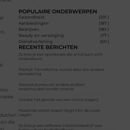
POPULAIRE ONDERWERPEN
Gezondheid
(291 )
ar
Aanbiedingen
(187 )
Bedrijven
(183 )
n,
Beauty en verzorging
(77 )
Dienstverlening
(60 )
RECENTE BERICHTEN
Zo kies je een sportbroek die je lichaam echt
ondersteunt
t.
Praktijk Tranceforma, succes door een andere
benadering
Klassiek bureau en andere stukken
onderhouden zonder moeite
etro
unieke
Ontdek het gemak van een online slagerij
Passende wielen kopen begint bij de juiste
oducten.
vragen
ken die
Zo kies je een software installatiebedrijf voor
en
betrouwbare bedrijfssoftware