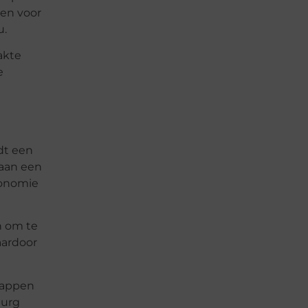
ken voor
u.
akte
e
dt een
 aan een
conomie
n om te
aardoor
happen
burg