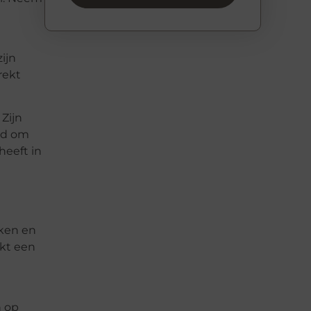
ijn
rekt
Zijn
end om
heeft in
iken en
rkt een
n op