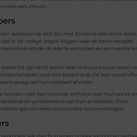
 kunstenaars steunt.
pers
n avontuur op zich zijn met zoveel te zien en te doen
al is; de vroege vogels krijgen vaak de beste koopjes.
 bezoeken om de drukte te vermijden en een eerste ke
markt tot zijn recht komt. Veel verkopers staan open v
onderhandelen voor een betere prijs. Dit kan vooral effe
pers graag van hun voorraad af willen.
Ze hebben vaak fascinerende verhalen over hun waren e
 herkomst en geschiedenis van hun producten. Deze
ntdekkingen en meer persoonlijke koopervaringen.
ers
 verkopers, elk met hun eigen unieke aanbod en verha