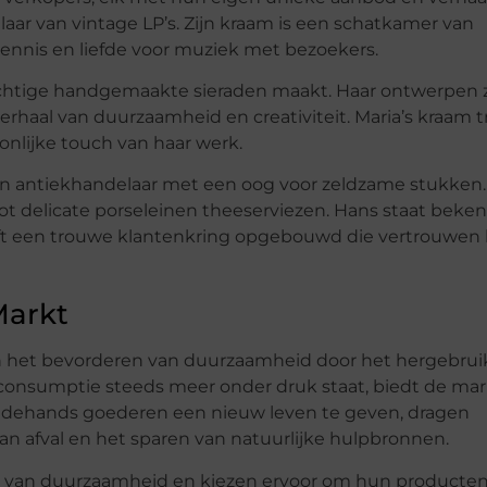
aar van vintage LP’s. Zijn kraam is een schatkamer van
 kennis en liefde voor muziek met bezoekers.
rachtige handgemaakte sieraden maakt. Haar ontwerpen z
erhaal van duurzaamheid en creativiteit. Maria’s kraam t
onlijke touch van haar werk.
n antiekhandelaar met een oog voor zeldzame stukken. 
 tot delicate porseleinen theeserviezen. Hans staat bek
eft een trouwe klantenkring opgebouwd die vertrouwen 
Markt
in het bevorderen van duurzaamheid door het hergebru
 consumptie steeds meer onder druk staat, biedt de ma
eedehands goederen een nieuw leven te geven, dragen
an afval en het sparen van natuurlijke hulpbronnen.
ng van duurzaamheid en kiezen ervoor om hun producte