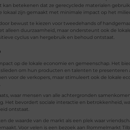
it kan betekenen dat ze gerecyclede materialen gebrui
e lokaal zijn gemaakt met minimale impact op het milie
 door bewust te kiezen voor tweedehands of handgema
niet alleen duurzaamheid, maar ondersteunt ook de lokal
ieve cyclus van hergebruik en behoud ontstaat.
p
impact op de lokale economie en gemeenschap. Het bie
slieden om hun producten en talenten te presenteren
omen voor de verkopers, maar stimuleert ook de lokale e
.
laats, waar mensen van alle achtergronden samenkome
. Het bevordert sociale interactie en betrokkenheid, w
id ontstaat.
en de waarde van de markt als een plek waar vriendsc
aakt. Voor velen is een bezoek aan Rommelmarkt Til