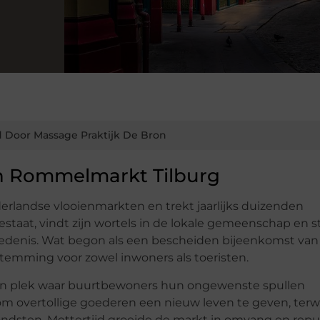
 Door Massage Praktijk De Bron
n Rommelmarkt Tilburg
rlandse vlooienmarkten en trekt jaarlijks duizenden
bestaat, vindt zijn wortels in de lokale gemeenschap en s
iedenis. Wat begon als een bescheiden bijeenkomst van 
stemming voor zowel inwoners als toeristen.
en plek waar buurtbewoners hun ongewenste spullen
 overtollige goederen een nieuw leven te geven, terwi
ondsten. Mettertijd groeide de markt in omvang en reput