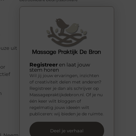
.
uze uit
Registreer
en laat jouw
oor
stem horen
ctief
Wil jij jouw ervaringen, inzichten
of creativiteit delen met anderen?
Registreer je dan als schrijver op
n
Massagepraktijkdebron.nl. Of je nu
één keer wilt bloggen of
regelmatig jouw ideeën wilt
publiceren: wij bieden je de ruimte.
Deel je verhaal
al. Neem