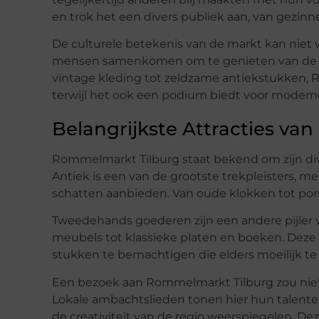
en trok het een divers publiek aan, van gezinn
De culturele betekenis van de markt kan niet 
mensen samenkomen om te genieten van de u
vintage kleding tot zeldzame antiekstukken, 
terwijl het ook een podium biedt voor modern
Belangrijkste Attracties van
Rommelmarkt Tilburg staat bekend om zijn div
Antiek is een van de grootste trekpleisters, m
schatten aanbieden. Van oude klokken tot porse
Tweedehands goederen zijn een andere pijler v
meubels tot klassieke platen en boeken. Deze
stukken te bemachtigen die elders moeilijk te 
Een bezoek aan Rommelmarkt Tilburg zou niet 
Lokale ambachtslieden tonen hier hun talent
de creativiteit van de regio weerspiegelen. De