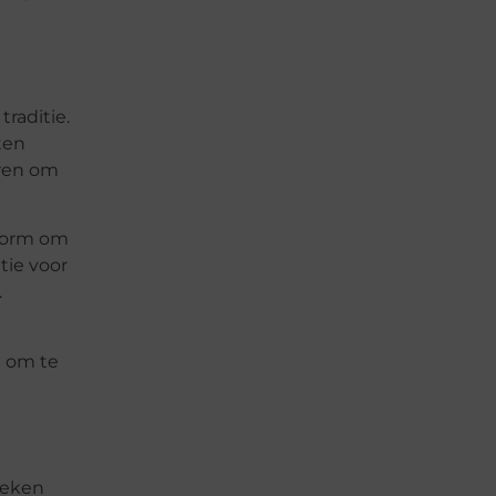
raditie.
ten
eren om
tform om
tie voor
.
n om te
oeken