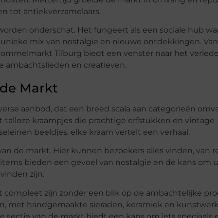
en tot antiekverzamelaars.
worden onderschat. Het fungeert als een sociale hub wa
nieke mix van nostalgie en nieuwe ontdekkingen. Van
Rommelmarkt Tilburg biedt een venster naar het verlede
e ambachtslieden en creatieven.
 de Markt
erse aanbod, dat een breed scala aan categorieën omva
et talloze kraampjes die prachtige erfstukken en vintage
leinen beeldjes, elke kraam vertelt een verhaal.
an de markt. Hier kunnen bezoekers alles vinden, van r
 items bieden een gevoel van nostalgie en de kans om 
vinden zijn.
compleet zijn zonder een blik op de ambachtelijke pr
en, met handgemaakte sieraden, keramiek en kunstwer
ze sectie van de markt biedt een kans om iets speciaals 