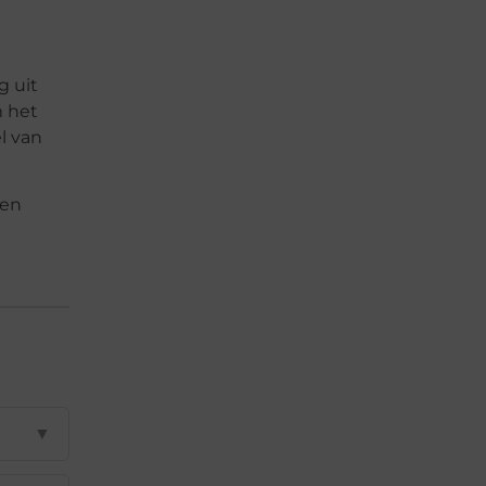
g uit
m het
l van
een
▼