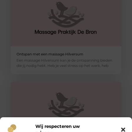
Ontspan met een massage Hilversum
Een massage Hilversum kan je de ontspanning bieden
die jij nodig hebt. Heb je veel stress op het werk, heb
Wij respecteren uw