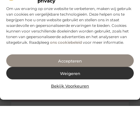
privacy
Om uw ervaring op onze website te verbeteren, maken wij gebruik
Geniet van een heerlijke massage in Hengelo
van cookies en vergelijkbare technologieën. Deze helpen ons te
begrijpen hoe u onze website gebruikt en stellen ons in staat
Wil je even tot rust komen en genieten van een heerlijke
waardevolle en gepersonaliseerde ervaringen te bieden. Cookies
massage in Hengelo. Boek dan een massage bij ons
kunnen voor verschillende doeleinden worden gebruikt, zoals het
tonen van gepersonaliseerde advertenties en het analyseren van
sitegebruik. Raadpleeg
ons cookiebeleid
voor meer informatie.
Accepteren
Weigeren
Bekijk Voorkeuren
Chinese massage Breda geeft je de kans om kennis te
maken met de Chinese geneeskunde.
Heb je altijd al eens een Chinese massage willen
hebben? Dan ben je bij Chinese massage Breda aan het
juiste