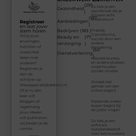
(291
Zo kies je een
Gezondheid
sportbroek die je
)
lichaam echt
(187
ondersteunt
Aanbiedingen
Registreer
)
en laat jouw
stem horen
Bedrijven
(183 )
Praktijk
Tranceforma,
Wil jij jouw
Beauty en
(77
succes door een
ervaringen,
verzorging
)
andere
inzichten of
benadering
(60
creativiteit
Dienstverlening
)
delen met
Klassiek bureau
en andere stukken
anderen?
onderhouden
Registreer je
zonder moeite
dan als
schrijver op
Ontdek het
Massagepraktijkdebron.nl.
gemak van een
Of je nu één
online slagerij
keer wilt
bloggen of
Passende wielen
kopen begint bij
regelmatig
de juiste vragen
jouw ideeën
wilt publiceren:
Zo kies je een
wij bieden je de
software
ruimte.
installatiebedrijf
voor betrouwbare