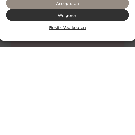
Accepteren
Weigeren
Bekijk Voorkeuren
Alles wat je moet weten over faceliftchirurgie
Een facelift, ook bekend als rhytidectomie, is een
chirurgische ingreep die wordt gebruikt om rimpels en
verslapping van de huid