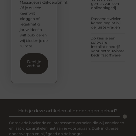
Massagepraktijkdebron.nl.
gemak van een
Of je nu één
online slagerij
keer wilt
bloggen of
Passende wielen
kopen begint bij
regelmatig
de juiste vragen
jouw ideeën
wilt publiceren:
Zo kies je een
wij bieden je de
software
ruimte.
installatiebedrijf
voor betrouwbare
bedrijfssoftware
Deel je
verhaal
Heb je deze artikelen al onder ogen gehad?
Ontdek de boeiende en interessante verhalen die wij aanbieden
en laat onze artikelen niet aan je voorbijgaan. Duik in diverse
onderwerpen en blijf goed op de hoogte.