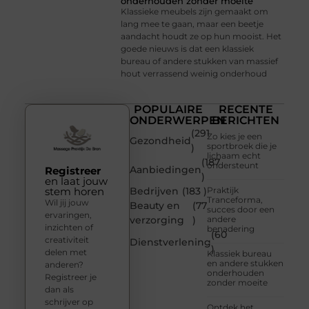
onderhouden zonder moeite
Klassieke meubels zijn gemaakt om
lang mee te gaan, maar een beetje
aandacht houdt ze op hun mooist. Het
goede nieuws is dat een klassiek
bureau of andere stukken van massief
hout verrassend weinig onderhoud
POPULAIRE
RECENTE
ONDERWERPEN
BERICHTEN
(291
Zo kies je een
Gezondheid
sportbroek die je
)
lichaam echt
(187
ondersteunt
Aanbiedingen
Registreer
)
en laat jouw
stem horen
Bedrijven
(183 )
Praktijk
Tranceforma,
Wil jij jouw
Beauty en
(77
succes door een
ervaringen,
verzorging
)
andere
inzichten of
benadering
(60
creativiteit
Dienstverlening
)
delen met
Klassiek bureau
en andere stukken
anderen?
onderhouden
Registreer je
zonder moeite
dan als
schrijver op
Ontdek het