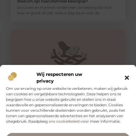
Waarom zijn haarvitamines belangrijk?
Vrouwen en mannen vinden het van belang dat hun
haar er goed uit ziet. Iedere dag sta je voor de
Wij respecteren uw
privacy
Om uw ervaring op onze website te verbeteren, maken wij gebruik
van cookies en vergelijkbare technologieën. Deze helpen ons te
De procedure van een schaamlip correctie
begrijpen hoe u onze website gebruikt en stellen ons in staat
Tegenwoordig maken technologische ontwikkelingen
waardevolle en gepersonaliseerde ervaringen te bieden. Cookies
dat er steeds meer mogelijk is. We kunnen allerlei
kunnen voor verschillende doeleinden worden gebruikt, zoals het
ingrepen en procedures doorlopen om een betere
tonen van gepersonaliseerde advertenties en het analyseren van
sitegebruik. Raadpleeg
ons cookiebeleid
voor meer informatie.