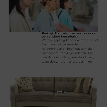
Praktijk Tranceforma, succes door
een andere benadering
Word je geplaagd door nachtmerries of
flashbacks, of vervelende
herinneringen en heeft dat te maken
met een trauma uit je verleden? Blijf
hier dan niet te lang mee doorlopen,
want de symptomen worden in de