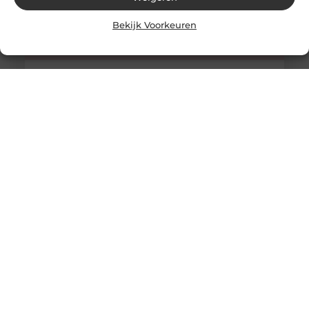
Bekijk Voorkeuren
Chinese massage Breda geeft je de kans om kennis te
maken met de Chinese geneeskunde.
Heb je altijd al eens een Chinese massage willen
hebben? Dan ben je bij Chinese massage Breda aan het
juiste