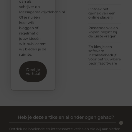
dan als
schrijver op
Ontdek het
Massagepraktijkdebron.nl.
gemak van een
Of je nu één
online slagerij
keer wilt
bloggen of
Passende wielen
kopen begint bij
regelmatig
de juiste vragen
jouw ideeën
wilt publiceren:
Zo kies je een
wij bieden je de
software
ruimte.
installatiebedrijf
voor betrouwbare
bedrijfssoftware
Deel je
verhaal
Heb je deze artikelen al onder ogen gehad?
Ontdek de boeiende en interessante verhalen die wij aanbieden