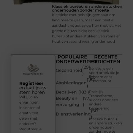
Klassiek bureau en andere stukken
onderhouden zonder moeite
Klassieke meubels zijn gemaakt om
lang mee te gaan, maar een beetje
aandacht houdt ze op hun mooist. Het
goede nieuws is dat een klassiek
bureau of andere stukken van massief
hout verrassend weinig onderhoud
POPULAIRE
RECENTE
ONDERWERPEN
BERICHTEN
(291
Zo kies je een
Gezondheid
sportbroek die je
)
lichaam echt
(187
ondersteunt
Aanbiedingen
Registreer
)
en laat jouw
stem horen
Bedrijven
(183 )
Praktijk
Tranceforma,
Wil jij jouw
Beauty en
(77
succes door een
ervaringen,
verzorging
)
andere
inzichten of
benadering
(60
creativiteit
Dienstverlening
)
delen met
Klassiek bureau
en andere stukken
anderen?
onderhouden
Registreer je
zonder moeite